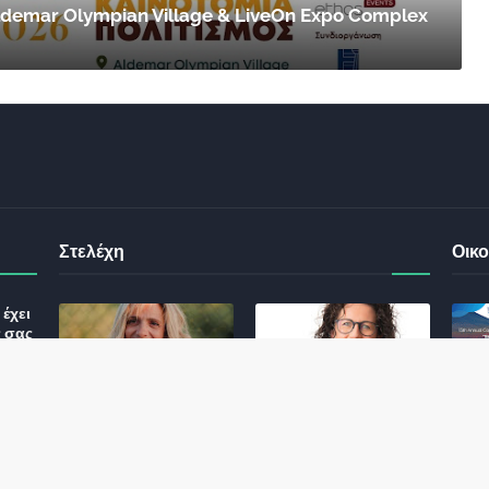
 Aldemar Olympian Village & LiveOn Expo Complex
Στελέχη
Οικο
έχει
ς σας
Φωτεινή Κριτσώνη: Η
Henkel: Νέα Πρόεδρος
Δύναμη και η Εμπειρία
Ελλάδας και Κύπρου
: Τι
πίσω από το Queens
May 31, 2024
Tennis Club
ικού