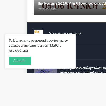
Ilia Forum 2026: 5 & 6 Ιουνίου στο
Μαΐου 28, 2026
Biznews από το 2006.
Το Biznews χρησιμοποιεί cookies για να
βελτιώσει την εμπειρία σας.
Μάθετε
περισσότερα
Απόψεις
Accept !
Σύλλογος Δανειοληπτών: Θα 
συνέχεια ο κοινοβουλευτικό
λόγος ;
December 10, 2022
Πρωτοβουλία για τις ξένες
επενδύσεις στην Ελλάδα 2022
προτείνουν 50 Έλληνες –
ανώτερα στελέχη του εξωτερ