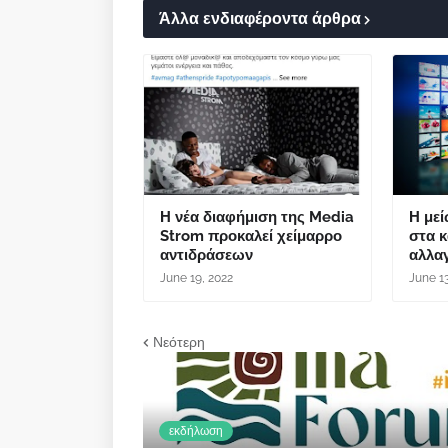
Άλλα ενδιαφέροντα άρθρα
Η νέα διαφήμιση της Media
Η με
Strom προκαλεί χείμαρρο
στα κ
αντιδράσεων
αλλαγ
June 19, 2022
June 1
Νεότερη
εκδήλωση