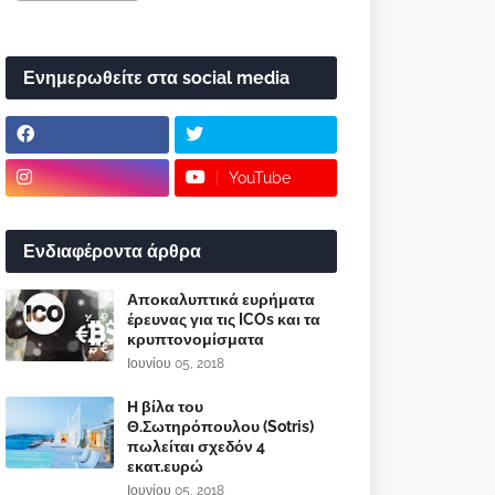
Ενημερωθείτε στα social media
YouTube
Ενδιαφέροντα άρθρα
Αποκαλυπτικά ευρήματα
έρευνας για τις ICOs και τα
κρυπτονομίσματα
Ιουνίου 05, 2018
Η βίλα του
Θ.Σωτηρόπουλου (Sotris)
πωλείται σχεδόν 4
εκατ.ευρώ
Ιουνίου 05, 2018