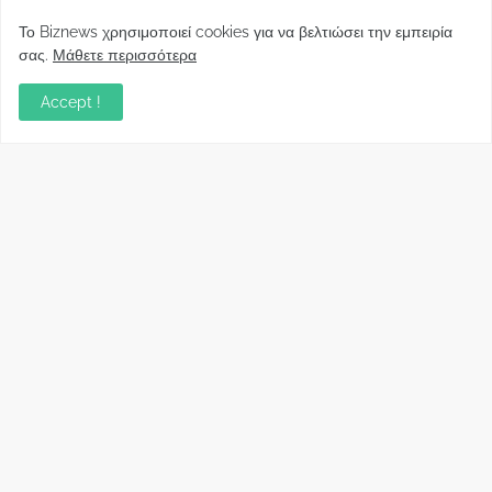
Φορείς: Αθέτηση της δέσμευσης της
Το Biznews χρησιμοποιεί cookies για να βελτιώσει την εμπειρία
Κυβέρνησης για το άδικο για καταναλωτές
σας.
Μάθετε περισσότερα
και επιχειρήσεις και εκτός Ευρωπαϊκής
πραγματικότητας “ψηφιακό χαράτσι”
Accept !
November 22, 2022
Δανειολήπτες ελβετικού φράγκου:
Συνάντηση με την Ευρωπαϊκή Επιτροπή
October 06, 2022
Στελέχη
Φωτεινή Κριτσώνη: Η
Henkel: Νέα Πρόεδρος
Δύναμη και η Εμπειρία
Ελλάδας και Κύπρου