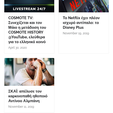
COSMOTE TV:
Το Netflix έχει πλέον
Συνεχίζεται και τον
ισχυρό αντίπαλο: το
Μάιο η μετάδοση του
Disney Plus
COSMOTE HISTORY
November 19, 2019
@YouTube, ελεύθερα
για το ελληνικό κοινό
April 30, 2020
ΣΚΑΪ: απέλυσε τον
καρκινοπαθή ηθοποιό
Αντίνοο Αλμπάνη
November 11, 2019