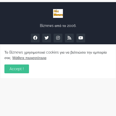
Biznews από το 2006.
Το Biznews χρησιμοποιεί cookies για να βελτιώσει την εμπειρία
σας.
Μάθετε περισσότερα
Απόψεις
Accept !
Σύλλογος Δανειοληπτών: Θα έχει συνέχεια ο
κοινοβουλευτικός σας λόγος ;
December 10, 2022
Πρωτοβουλία για τις ξένες επενδύσεις στην
Ελλάδα 2022: Τι προτείνουν 50 Έλληνες –
ανώτερα στελέχη του εξωτερικού
December 01, 2022