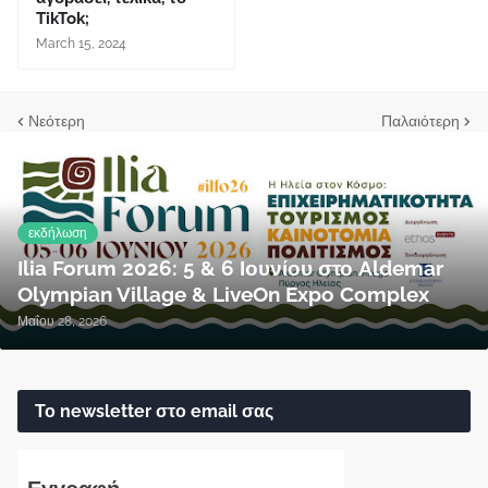
TikTok;
March 15, 2024
Νεότερη
Παλαιότερη
εκδήλωση
Ilia Forum 2026: 5 & 6 Ιουνίου στο Aldemar
Olympian Village & LiveOn Expo Complex
Μαΐου 28, 2026
Το newsletter στο email σας