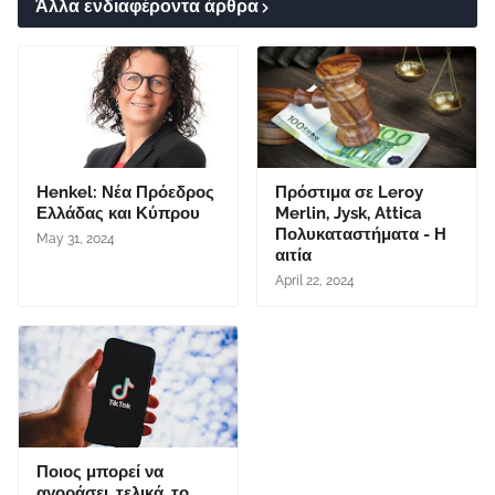
Άλλα ενδιαφέροντα άρθρα
Henkel: Νέα Πρόεδρος
Πρόστιμα σε Leroy
Ελλάδας και Κύπρου
Merlin, Jysk, Attica
Πολυκαταστήματα - Η
May 31, 2024
αιτία
April 22, 2024
Ποιος μπορεί να
αγοράσει, τελικά, το