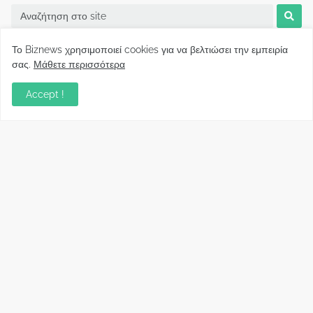
Το Biznews χρησιμοποιεί cookies για να βελτιώσει την εμπειρία
σας.
Μάθετε περισσότερα
Accept !
Biznews από το 2006.
Απόψεις
Σύλλογος Δανειοληπτών: Θα έχει συνέχεια ο
κοινοβουλευτικός σας λόγος ;
December 10, 2022
Πρωτοβουλία για τις ξένες επενδύσεις στην