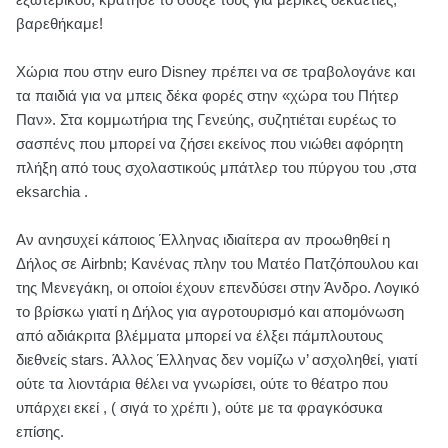
βαρεθήκαμε!
Χώρια που στην euro Disney πρέπει να σε τραβολογάνε και
τα παιδιά για να μπεις δέκα φορές στην «χώρα του Πήτερ
Παν». Στα κομμωτήρια της Γενεύης, συζητιέται ευρέως το
σασπένς που μπορεί να ζήσει εκείνος που νιώθει αφόρητη
πλήξη από τους σχολαστικούς μπάτλερ του πύργου του ,στα
eksarchia .
Αν ανησυχεί κάποιος Έλληνας ιδιαίτερα αν προωθηθεί η
Δήλος σε Airbnb; Κανένας πλην του Ματέο Πατζόπουλου και
της Μενεγάκη, οι οποίοι έχουν επενδύσει στην Άνδρο. Λογικό
το βρίσκω γιατί η Δήλος για αγροτουρισμό και απομόνωση
από αδιάκριτα βλέμματα μπορεί να έλξει πάμπλουτους
διεθνείς stars. Άλλος Έλληνας δεν νομίζω ν’ ασχοληθεί, γιατί
ούτε τα λιοντάρια θέλει να γνωρίσει, ούτε το θέατρο που
υπάρχει εκεί , ( σιγά το χρέπι ), ούτε με τα φραγκόσυκα
επίσης.