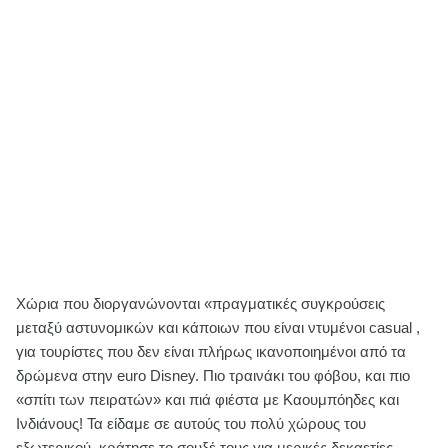
Χώρια που διοργανώνονται «πραγματικές συγκρούσεις
μεταξύ αστυνομικών και κάποιων που είναι ντυμένοι casual ,
για τουρίστες που δεν είναι πλήρως ικανοποιημένοι από τα
δρώμενα στην euro Disney. Πιο τραινάκι του φόβου, και πιο
«σπίτι των πειρατών» και πιά φιέστα με Καουμπόηδες και
Ινδιάνους! Τα είδαμε σε αυτούς του πολύ χώρους του
εξωτερικού, κράτησε το σουξέ τους για μερικές δεκαετίες,