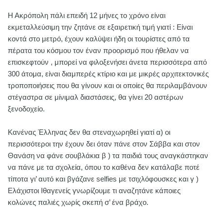
Η Ακρόπολη πάλι επειδή 12 μήνες το χρόνο είναι
εκμεταλλεύσιμη την ζητάνε σε εξαιρετική τιμή γιατί : Είναι
κοντά στο μετρό, έχουν καλύψει ήδη οι τουρίστες από τα
πέρατα του κόσμου τον έναν προορισμό που ήθελαν να
επισκεφτούν , μπορεί να φιλοξενήσει άνετα περισσότερα από
300 άτομα, είναι διαμπερές κτίριο και με μικρές αρχιτεκτονικές
τροποποιήσεις που θα γίνουν και οι οποίες θα περιλαμβάνουν
στέγαστρα σε μίνιμαλ διαστάσεις, θα γίνει 20 αστέρων
ξενοδοχείο.
Κανένας Έλληνας δεν θα στεναχωρηθεί γιατί α) οι
περισσότεροι την έχουν δει όταν πάνε στον Σάββα και στον
Θανάση να φάνε σουβλάκια β ) τα παιδιά τους αναγκάστηκαν
να πάνε με τα σχολεία, όπου το καθένα δεν κατάλαβε ποτέ
τίποτα γι’ αυτό και βγάζανε selfies με τσιχλόφουσκες και γ )
Ελάχιστοι Ιθαγενείς γνωρίζουμε τι αναζητάνε κάποιες
κολώνες παλιές χωρίς σκεπή σ’ ένα βράχο.