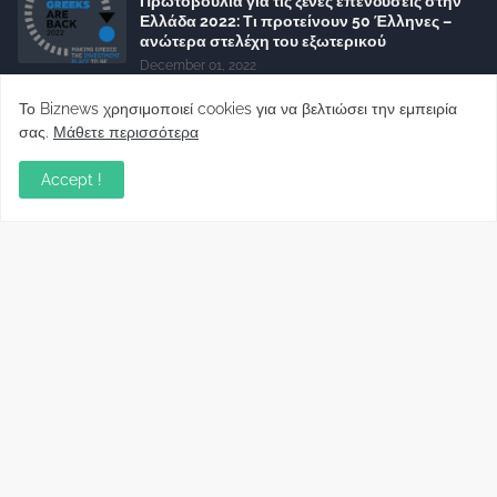
Πρωτοβουλία για τις ξένες επενδύσεις στην
Ελλάδα 2022: Τι προτείνουν 50 Έλληνες –
ανώτερα στελέχη του εξωτερικού
December 01, 2022
Φορείς: Αθέτηση της δέσμευσης της
Το Biznews χρησιμοποιεί cookies για να βελτιώσει την εμπειρία
Κυβέρνησης για το άδικο για καταναλωτές
σας.
Μάθετε περισσότερα
και επιχειρήσεις και εκτός Ευρωπαϊκής
πραγματικότητας “ψηφιακό χαράτσι”
Accept !
November 22, 2022
Δανειολήπτες ελβετικού φράγκου:
Συνάντηση με την Ευρωπαϊκή Επιτροπή
October 06, 2022
Στελέχη