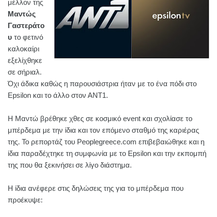
μέλλον της
Μαντώς
Γαστεράτο
υ
το φετινό
καλοκαίρι
εξελίχθηκε
σε σήριαλ.
Όχι άδικα καθώς η παρουσιάστρια ήταν με το ένα πόδι στο
Epsilon και το άλλο στον ΑΝΤ1.
Η Μαντώ βρέθηκε χθες σε κοσμικό event και σχολίασε το
μπέρδεμα με την ίδια και τον επόμενο σταθμό της καριέρας
της. Το ρεπορτάζ του Peoplegreece.com επιβεβαιώθηκε και η
ίδια παραδέχτηκε τη συμφωνία με το Epsilon και την εκπομπή
της που θα ξεκινήσει σε λίγο διάστημα.
Η ίδια ανέφερε στις δηλώσεις της για το μπέρδεμα που
προέκυψε: