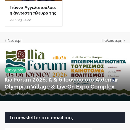
Γιάννα Αγγελοπούλου:
η άγνωστη πλευρά της
June 23, 2022
Νεότερη
Παλαιότερη
εκδήλωση
Ilia Forum 2026: 5 & 6 Ιουνίου στο Aldemar
Olympian Village & LiveOn Expo Complex
Μαΐου 28, 2026
Το newsletter στο email σας