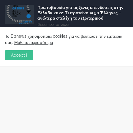
Πρωτοβουλία για τις ξένες επενδύσεις στην
Ελλάδα 2022: Τι προτείνουν 50 Έλληνες –
ανώτερα στελέχη του εξωτερικού
December 01, 2022
Φορείς: Αθέτηση της δέσμευσης της
Το Biznews χρησιμοποιεί cookies για να βελτιώσει την εμπειρία
Κυβέρνησης για το άδικο για καταναλωτές
σας.
Μάθετε περισσότερα
και επιχειρήσεις και εκτός Ευρωπαϊκής
πραγματικότητας “ψηφιακό χαράτσι”
Accept !
November 22, 2022
Δανειολήπτες ελβετικού φράγκου:
Συνάντηση με την Ευρωπαϊκή Επιτροπή
October 06, 2022
Στελέχη