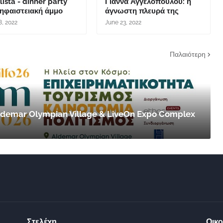
lista - dinner party
Γιάννα Αγγελοπούλου: η
 ηφαιστειακή άμμο
άγνωστη πλευρά της
8, 2022
June 23, 2022
Παλαιότερη
 Aldemar Olympian Village & LiveOn Expo Complex
Στελέχη
Οικο