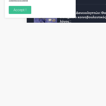
Accept !
Σύλλογος Δανειοληπτών: Θα 
συνέχεια ο κοινοβουλευτικό
λόγος ;
December 10, 2022
Πρωτοβουλία για τις ξένες
επενδύσεις στην Ελλάδα 2022
προτείνουν 50 Έλληνες –
ανώτερα στελέχη του εξωτερ
December 01, 2022
Φορείς: Αθέτηση της δέσμευ
της Κυβέρνησης για το άδικο
καταναλωτές και επιχειρήσει
εκτός Ευρωπαϊκής
πραγματικότητας “ψηφιακό
χαράτσι”
November 22, 2022
Δανειολήπτες ελβετικού
φράγκου: Συνάντηση με την