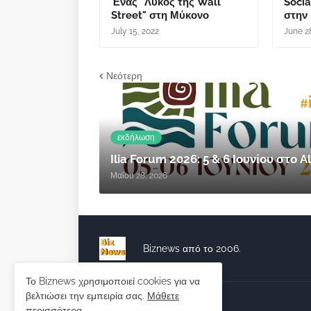
Ένας "Λύκος της Wall
Socia
Street" στη Μύκονο
στην
July 15, 2022
June 2
Νεότερη
εκδήλωση
Ilia Forum 2026: 5 & 6 Ιουνίου στο
Μαΐου 28, 2026
Biznews από το 2006.
Το Biznews χρησιμοποιεί cookies για να
βελτιώσει την εμπειρία σας.
Μάθετε
Απόψεις
περισσότερα