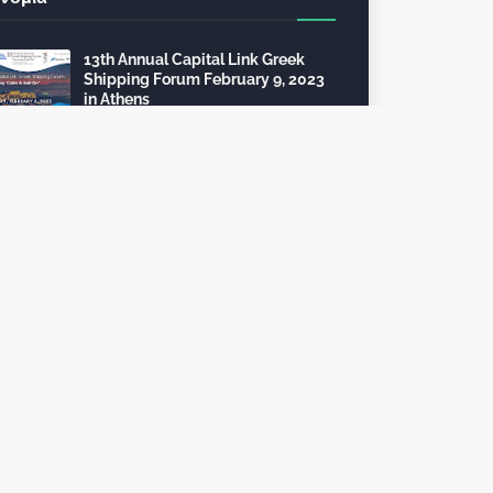
13th Annual Capital Link Greek
Shipping Forum February 9, 2023
in Athens
December 13, 2022
24th Capital Link New York Forum:
Investment opportunities in the
healthcare sector
December 10, 2022
Τέλη κυκλοφορίας 2023: από 112
θα πληρώσει 2.325 ευρώ
October 09, 2022
To 6th InvestGR Forum 2023:
“Greece, Staying the Course”, για
τις Ξένες Επενδύσεις, θα
πραγματοποιηθεί τον Σεπτέμβριο
2023
October 06, 2022