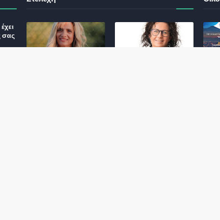
έχει
ς σας
Φωτεινή Κριτσώνη: Η
Henkel: Νέα Πρόεδρος
Δύναμη και η Εμπειρία
Ελλάδας και Κύπρου
: Τι
πίσω από το Queens
May 31, 2024
Tennis Club
ικού
June 27, 2024
σης
 για
ς και
Αποχώρησε η
Εκτός ΕΤΑΔ ο
Πρόεδρος και CEO της
Διευθύνων Σύμβουλος
NN Hellas
December 01, 2022
December 01, 2022