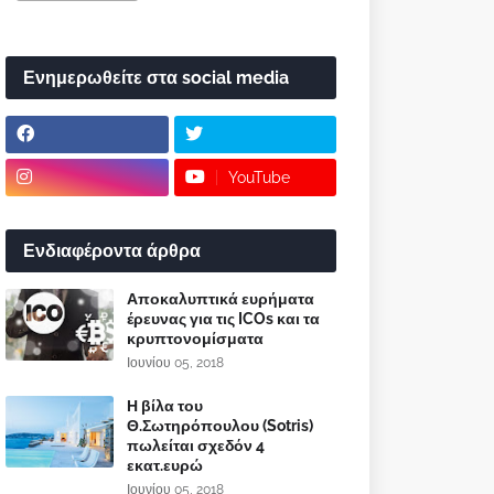
Ενημερωθείτε στα social media
YouTube
Ενδιαφέροντα άρθρα
Αποκαλυπτικά ευρήματα
έρευνας για τις ICOs και τα
κρυπτονομίσματα
Ιουνίου 05, 2018
Η βίλα του
Θ.Σωτηρόπουλου (Sotris)
πωλείται σχεδόν 4
εκατ.ευρώ
Ιουνίου 05, 2018