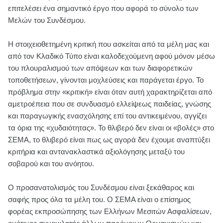
επιτελέσει ένα σημαντικό έργο που αφορά το σύνολο των
Μελών του Συνδέσμου.
Η στοιχειοθετημένη κριτική που ασκείται από τα μέλη μας και
από τον Κλαδικό Τύπο είναι καλοδεχούμενη αφού μόνον μέσω
του πλουραλισμού των απόψεων και των διαφορετικών
τοποθετήσεων, γίνονται μοχλεύσεις και παράγεται έργο. Το
πρόβλημα στην «κριτική» είναι όταν αυτή χαρακτηρίζεται από
αμετροέπεια που σε συνδυασμό ελλείψεως παιδείας, γνώσης
και παραγωγικής ενασχόλησης επί του αντικειμένου, αγγίζει
τα όρια της «χυδαιότητας». Το θλιβερό δεν είναι οι «βολές» στο
ΣΕΜΑ, το θλιβερό είναι πως ως αγορά δεν έχουμε αναπτύξει
κριτήρια και αντανακλαστικά αξιολόγησης μεταξύ του
σοβαρού και του ανόητου.
Ο προσανατολισμός του Συνδέσμου είναι ξεκάθαρος και
σαφής προς όλα τα μέλη του. Ο ΣΕΜΑ είναι ο επίσημος
φορέας εκπροσώπησης των Ελλήνων Μεσιτών Ασφαλίσεων,