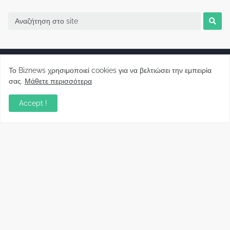
Το Biznews χρησιμοποιεί cookies για να βελτιώσει την εμπειρία
σας.
Μάθετε περισσότερα
Biznews από το 2006.
Accept !
Απόψεις
Σύλλογος Δανειοληπτών: Θα έχει συνέχεια ο
κοινοβουλευτικός σας λόγος ;
December 10, 2022