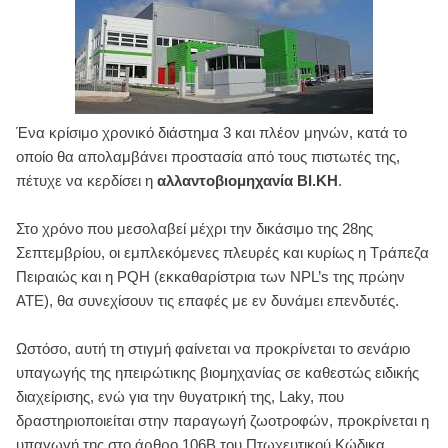
Ένα κρίσιμο χρονικό διάστημα 3 και πλέον μηνών, κατά το
οποίο θα απολαμβάνει προστασία από τους πιστωτές της,
πέτυχε να κερδίσει η
αλλαντοβιομηχανία ΒΙ.ΚΗ
.
Στο χρόνο που μεσολαβεί μέχρι την δικάσιμο της 28ης
Σεπτεμβρίου, οι εμπλεκόμενες πλευρές και κυρίως η Τράπεζα
Πειραιώς και η PQH (εκκαθαρίστρια των NPL’s της πρώην
ΑΤΕ), θα συνεχίσουν τις επαφές με εν δυνάμει επενδυτές.
Ωστόσο, αυτή τη στιγμή φαίνεται να προκρίνεται το σενάριο
υπαγωγής της ηπειρώτικης βιομηχανίας σε καθεστώς ειδικής
διαχείρισης, ενώ για την θυγατρική της, Laky, που
δραστηριοποιείται στην παραγωγή ζωοτροφών, προκρίνεται η
υπαγωγή της στο άρθρο 106Β του Πτωχευτικού Κώδικα.