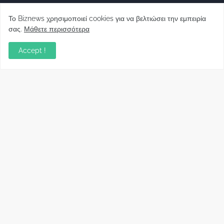
Το Biznews χρησιμοποιεί cookies για να βελτιώσει την εμπειρία
σας.
Μάθετε περισσότερα
Απόψεις
Accept !
Σύλλογος Δανειοληπτών: Θα έχει συνέχεια ο
κοινοβουλευτικός σας λόγος ;
December 10, 2022
Πρωτοβουλία για τις ξένες επενδύσεις στην
Ελλάδα 2022: Τι προτείνουν 50 Έλληνες –
ανώτερα στελέχη του εξωτερικού
December 01, 2022
Φορείς: Αθέτηση της δέσμευσης της
Κυβέρνησης για το άδικο για καταναλωτές
και επιχειρήσεις και εκτός Ευρωπαϊκής
πραγματικότητας “ψηφιακό χαράτσι”
November 22, 2022
Δανειολήπτες ελβετικού φράγκου:
Συνάντηση με την Ευρωπαϊκή Επιτροπή