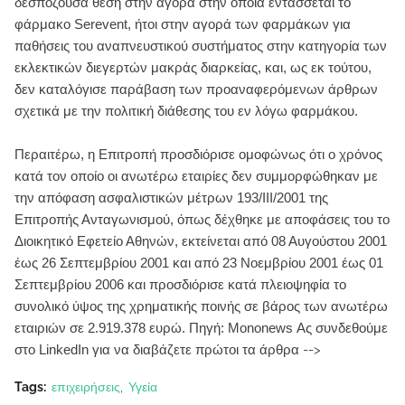
δεσπόζουσα θέση στην αγορά στην οποία εντάσσεται το
φάρμακο Serevent, ήτοι στην αγορά των φαρμάκων για
παθήσεις του αναπνευστικού συστήματος στην κατηγορία των
εκλεκτικών διεγερτών μακράς διαρκείας, και, ως εκ τούτου,
δεν καταλόγισε παράβαση των προαναφερόμενων άρθρων
σχετικά με την πολιτική διάθεσης του εν λόγω φαρμάκου.
Περαιτέρω, η Επιτροπή προσδιόρισε ομοφώνως ότι ο χρόνος
κατά τον οποίο οι ανωτέρω εταιρίες δεν συμμορφώθηκαν με
την απόφαση ασφαλιστικών μέτρων 193/ΙΙΙ/2001 της
Επιτροπής Ανταγωνισμού, όπως δέχθηκε με αποφάσεις του το
Διοικητικό Εφετείο Αθηνών, εκτείνεται από 08 Αυγούστου 2001
έως 26 Σεπτεμβρίου 2001 και από 23 Νοεμβρίου 2001 έως 01
Σεπτεμβρίου 2006 και προσδιόρισε κατά πλειοψηφία το
συνολικό ύψος της χρηματικής ποινής σε βάρος των ανωτέρω
εταιριών σε 2.919.378 ευρώ. Πηγή: Mononews Ας συνδεθούμε
στο LinkedIn για να διαβάζετε πρώτοι τα άρθρα
-->
Tags:
επιχειρήσεις
Υγεία