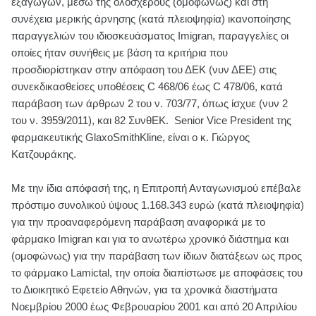
εξαγωγών, μέσω της ολοσχερούς (ομοφώνως) και στη
συνέχεια μερικής άρνησης (κατά πλειοψηφία) ικανοποίησης
παραγγελιών του ιδιοσκευάσματος Imigran, παραγγελίες οι
οποίες ήταν συνήθεις με βάση τα κριτήρια που
προσδιορίστηκαν στην απόφαση του ΔΕΚ (νυν ΔΕΕ) στις
συνεκδικασθείσες υποθέσεις C 468/06 έως C 478/06, κατά
παράβαση των άρθρων 2 του ν. 703/77, όπως ίσχυε (νυν 2
του ν. 3959/2011), και 82 ΣυνθΕΚ. Senior Vice President της
φαρμακευτικής GlaxoSmithKline, είναι ο κ. Γιώργος
Κατζουράκης.
Με την ίδια απόφασή της, η Επιτροπή Ανταγωνισμού επέβαλε
πρόστιμο συνολικού ύψους 1.168.343 ευρώ (κατά πλειοψηφία)
για την προαναφερόμενη παράβαση αναφορικά με το
φάρμακο Imigran και για το ανωτέρω χρονικό διάστημα και
(ομοφώνως) για την παράβαση των ίδιων διατάξεων ως προς
το φάρμακο Lamictal, την οποία διαπίστωσε με αποφάσεις του
το Διοικητικό Εφετείο Αθηνών, για τα χρονικά διαστήματα
Νοεμβρίου 2000 έως Φεβρουαρίου 2001 και από 20 Απριλίου