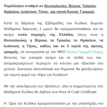
Παράλληλοι σταθμοί σε
Θεσσαλονίκη, Βέροια, Τρίκαλα,
Ηράκλειο, Ιωάννινα, Τήνος, και νησιά Άγονης Γραμμής
Κατά τη διάρκεια της Εβδομάδας του Κώδικα, δωρεάν
Μαθήματα διάρκειας 2 ωρών θα πραγματοποιηθούν και σε
ακόμη
εννέα περιοχές της Ελλάδας
όπως είναι η
Θεσσαλονίκη, η Βέροια, τα Τρίκαλα, το Ηράκλειο, τα
Ιωάννινα, η Τήνος, καθώς και σε 3 νησιά της άγονης
γραμμής
, σε συνεργασία με την
MKO
Άγονη Γραμμή-Γόνιμη
,
δίνοντας την ευκαιρία ακόμα και σε παιδιά των πιο
απομακρυσμένων περιοχών να κάνουν μια «βουτιά» στο
μέλλον. Δονούσα, Αστυπάλαια και Θηρασιά θα φιλοξενήσουν
για πρώτη φορά την «Ώρα του Κώδικα»!
Με την ολοκλήρωση των δράσεων, όλοι οι συμμετέχοντες στα
Μαθήματα Κώδικα θα λάβουν ένα Hour of Code Certificate.
Η ΄Ωρα του Κώδικα πραγματοποιείται με την υποστήριξη του