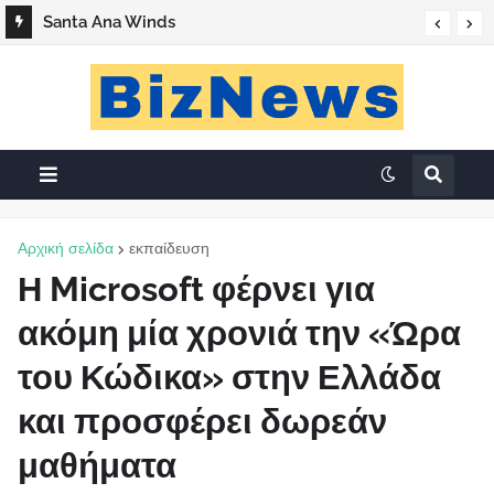
Santa Ana Winds
«Ο Βάσος της Καλής»
Αρχική σελίδα
εκπαίδευση
Η Microsoft φέρνει για
ακόμη μία χρονιά την «Ώρα
του Κώδικα» στην Ελλάδα
και προσφέρει δωρεάν
μαθήματα