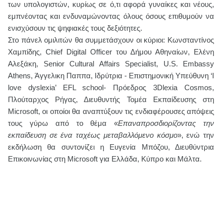
των υπολογιστών, κυρίως σε ό,τι αφορά γυναίκες και νέους,
εμπνέοντας και ενδυναμώνοντας όλους όσους επιθυμούν να
ενισχύσουν τις ψηφιακές τους δεξιότητες.
Στο πάνελ ομιλιτών θα συμμετάσχουν οι κύριοι: Κωνσταντίνος
Χαμπίδης,
Chief
Digital
Officer
του Δήμου Αθηναίων, Ελένη
Αλεξάκη, Senior Cultural Affairs Specialist, U.S. Embassy
Athens, Άγγελικη Παππα, Ιδρύτρια - Επιστημονική Υπεύθυνη ‘I
love dyslexia’ EFL school- Πρόεδρος 3Dlexia Cosmos,
Πλούταρχος Ρήγας, Διευθυντής Τομέα Εκπαίδευσης στη
Microsoft
, οι οποίοι θα αναπτύξουν τις ενδιαφέρουσες απόψεις
τους γύρω από το θέμα «
Επαναπροσδιορίζοντας την
εκπαίδευση σε ένα ταχέως μεταβαλλόμενο κόσμο
», ενώ την
εκδήλωση θα συντονίζει η Ευγενία Μπόζου, Διευθύντρια
Επικοινωνίας στη
Microsoft
για Ελλάδα, Κύπρο και Μάλτα.