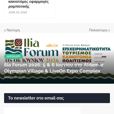
καινοτόμες εφαρμογές
ρομποτικής
June 07, 2022
Νεότερη
Παλαιότερη
εκδήλωση
Ilia Forum 2026: 5 & 6 Ιουνίου στο Aldemar
Olympian Village & LiveOn Expo Complex
Μαΐου 28, 2026
Το newsletter στο email σας