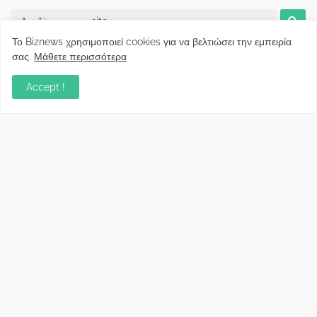
Το Biznews χρησιμοποιεί cookies για να βελτιώσει την εμπειρία
σας.
Μάθετε περισσότερα
Accept !
Biznews από το 2006.
Απόψεις
Σύλλογος Δανειοληπτών: Θα έχει συνέχεια ο
κοινοβουλευτικός σας λόγος ;
December 10, 2022