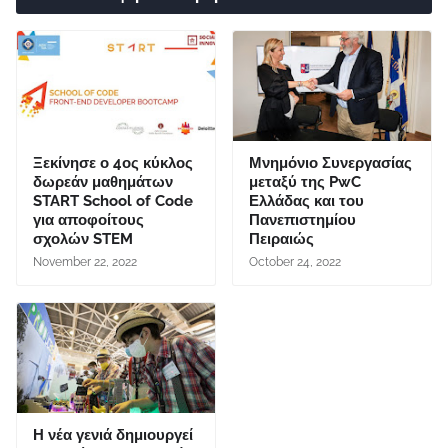
Ξεκίνησε ο 4ος κύκλος
Μνημόνιο Συνεργασίας
δωρεάν μαθημάτων
μεταξύ της PwC
START School of Code
Ελλάδας και του
για αποφοίτους
Πανεπιστημίου
σχολών STEM
Πειραιώς
November 22, 2022
October 24, 2022
Η νέα γενιά δημιουργεί