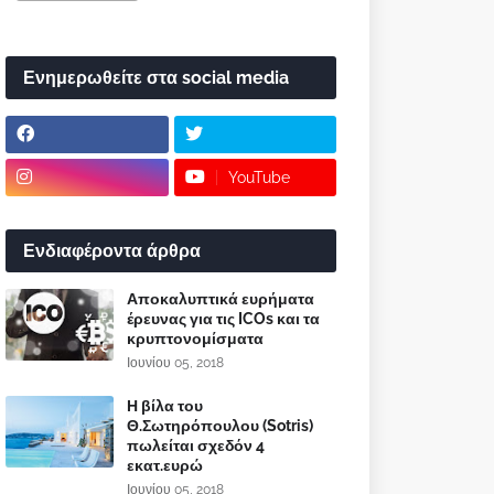
Ενημερωθείτε στα social media
YouTube
Ενδιαφέροντα άρθρα
Αποκαλυπτικά ευρήματα
έρευνας για τις ICOs και τα
κρυπτονομίσματα
Ιουνίου 05, 2018
Η βίλα του
Θ.Σωτηρόπουλου (Sotris)
πωλείται σχεδόν 4
εκατ.ευρώ
Ιουνίου 05, 2018