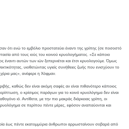
αν ότι ενώ το εμβόλιο προστατεύει έναντι της γρίπης (σε ποσοστό
τασία από τους ιούς του κοινού κρυολογήματος. «Σε κάποιο
ς έναντι αυτών των ιών ξεπερνιέται και έτσι κρυολογούμε. Όμως
κτικότητας, υιοθετώντας υγιείς συνήθειες ζωής που ενισχύουν το
χέρια μας», ανέφερε η Χόφμαν.
βής, καθώς δεν είναι ακόμη σαφές αν είναι πιθανότερο κάποιος
περίπτωση, ο κρίσιμος παράγων για το κοινό κρυολόγημα δεν είναι
θογόνο ιό. Αντίθετα, με την πιο μακράς διάρκειας γρίπη, οι
υολόγημα σε περίπου πέντε μέρες, εφόσον αναπαύονται και
ρία έως πέντε εκατομμύρια άνθρωποι αρρωσταίνουν σοβαρά από