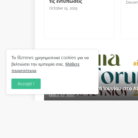
τις εντυπώσεις
Decemb
October 15, 2025
Νεότερη
Το Biznews χρησιμοποιεί cookies για να
βελτιώσει την εμπειρία σας.
Μάθετε
περισσότερα
εκδήλωση
Accept !
Ilia Forum 2026: 5 & 6 Ιουνίου στο
Μαΐου 28, 2026
Biznews από το 2006.