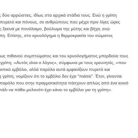
 δύο αρρώστιες, ιδίως στα αρχικά στάδια τους. Ενώ η γρίπη
 πυρετό και πόνους, σε ανθρώπους που μέχρι πριν λίγες ώρες
 ξεκινά με πονόλαιμο, βούλωμα της μύτης και βήχα, ενώ
γρίπη. Επίσης, στο κρυολόγημα η θερμοκρασία του σώματος
 ως πιθανού συμπτώματος και του κρυολογήματος μπερδεύει τους
 γρίπη. «Αυτός είναι ο λόγος», σύμφωνα με τους ερευνητές, «που
γριπικό εμβόλιο, αλλά παρόλα αυτά εμφανίζουν πυρετό και
πη, νομίζουν ότι το εμβόλιο δεν έχει "πιάσει". Έτσι, γίνονται
α, παρόλο που στην πραγματικότητα πάσχουν απλώς από ένα κοινό
λι να πάθει μολονότι έχει κάνει το εμβόλιο για τη γρίπη».