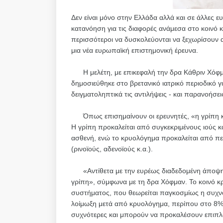
Δεν είναι μόνο στην Ελλάδα αλλά και σε άλλες
κατανόηση για τις διαφορές ανάμεσα στο κοινό κ
περισσότεροι να δυσκολεύονται να ξεχωρίσουν α
μια νέα ευρωπαϊκή επιστημονική έρευνα.
Η μελέτη, με επικεφαλή την δρα Κάθριν Χόφμα
δημοσιεύθηκε στο βρετανικό ιατρικό περιοδικό γ
δειγματοληπτικά τις αντιλήψεις - και παρανοήσε
Όπως επισημαίνουν οι ερευνητές, «η γρίπη και
Η γρίπη προκαλείται από συγκεκριμένους ιούς κα
ασθενή, ενώ το κρυολόγημα προκαλείται από πε
(ρινοϊούς, αδενοϊούς κ.α.).
«Αντίθετα με την ευρέως διαδεδομένη άποψη, τ
γρίπη», σύμφωνα με τη δρα Χόφμαν. Το κοινό κ
συστήματος, που θεωρείται παγκοσμίως η συχνό
λοίμωξη μετά από κρυολόγημα, περίπου στο 8% τ
συχνότερες και μπορούν να προκαλέσουν επιπλο