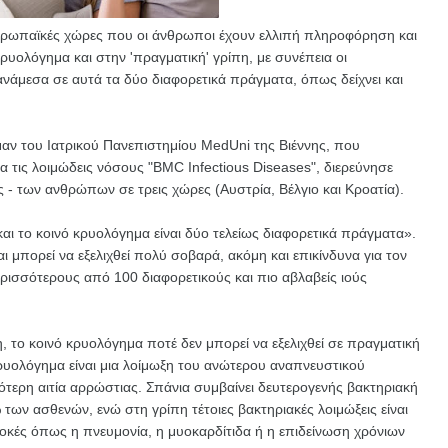
 ευρωπαϊκές χώρες που οι άνθρωποι έχουν ελλιπή πληροφόρηση και
ρυολόγημα και στην 'πραγματική' γρίπη, με συνέπεια οι
νάμεσα σε αυτά τα δύο διαφορετικά πράγματα, όπως δείχνει και
ν του Ιατρικού Πανεπιστημίου MedUni της Βιέννης, που
ια τις λοιμώδεις νόσους "BMC Infectious Diseases", διερεύνησε
ις - των ανθρώπων σε τρεις χώρες (Αυστρία, Βέλγιο και Κροατία).
 το κοινό κρυολόγημα είναι δύο τελείως διαφορετικά πράγματα».
ι μπορεί να εξελιχθεί πολύ σοβαρά, ακόμη και επικίνδυνα για τον
ρισσότερους από 100 διαφορετικούς και πιο αβλαβείς ιούς
ο κοινό κρυολόγημα ποτέ δεν μπορεί να εξελιχθεί σε πραγματική
ρυολόγημα είναι μια λοίμωξη του ανώτερου αναπνευστικού
τερη αιτία αρρώστιας. Σπάνια συμβαίνει δευτερογενής βακτηριακή
ων ασθενών, ενώ στη γρίπη τέτοιες βακτηριακές λοιμώξεις είναι
κές όπως η πνευμονία, η μυοκαρδίτιδα ή η επιδείνωση χρόνιων