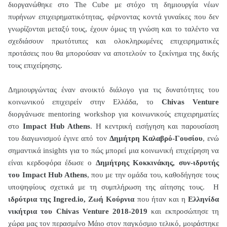
διοργανώθηκε στο
The
Cube
με στόχο τη δημιουργία νέων
πυρήνων επιχειρηματικότητας, φέρνοντας κοντά γυναίκες που δεν
γνωρίζονται μεταξύ τους, έχουν όμως τη γνώση και το ταλέντο να
σχεδιάσουν πρωτότυπες και ολοκληρωμένες επιχειρηματικές
προτάσεις που θα μπορούσαν να αποτελούν το ξεκίνημα της δικής
τους επιχείρησης.
Δημιουργώντας έναν ανοικτό διάλογο για τις δυνατότητες του
κοινωνικού επιχειρείν στην Ελλάδα, το
Chivas
Venture
διοργάνωσε
mentoring
workshop
για κοινωνικούς επιχειρηματίες
στο
Impact
Hub
Athens
. Η κεντρική εισήγηση και παρουσίαση
του διαγωνισμού έγινε από τον
Δημήτρη Καλαβρό-Γουσίου
, ενώ
σημαντικά
insights
για το πώς μπορεί μια κοινωνική επιχείρηση να
είναι κερδοφόρα έδωσε ο
Δημήτρης Κοκκινάκης, συν-ιδρυτής
του
Impact
Hub
Athens
, που με την ομάδα του, καθοδήγησε τους
υποψηφίους σχετικά με τη συμπλήρωση της αίτησης τους. Η
ιδρύτρια της
Ingred
.
io
, Ζωή Κούρνια
που ήταν και η
Ελληνίδα
νικήτρια του
Chivas
Venture
2018-2019
και εκπροσώπησε τη
χώρα μας τον περασμένο Μάιο στον παγκόσμιο τελικό, μοιράστηκε