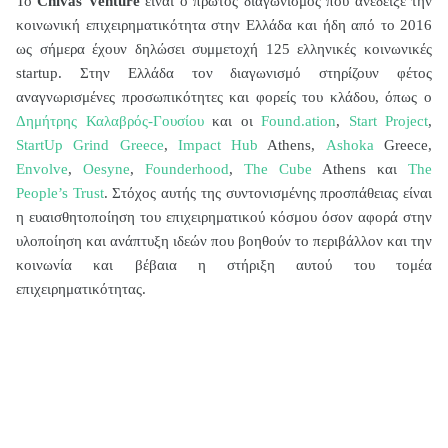
Το
Chivas
Venture
είναι ο πρώτος διαγωνισμός που ανέδειξε την
κοινωνική επιχειρηματικότητα στην Ελλάδα και ήδη από το 2016
ως σήμερα έχουν δηλώσει συμμετοχή 125 ελληνικές κοινωνικές
startup
. Στην Ελλάδα τον διαγωνισμό στηρίζουν φέτος
αναγνωρισμένες προσωπικότητες και φορείς του κλάδου, όπως ο
Δημήτρης Καλαβρός-Γουσίου
και οι
Found
.
ation
,
Start
Project
,
StartUp
Grind
Greece
,
Impact
Hub
Athens
,
Ashoka
Greece
,
Envolve
,
Oesyne
,
Founderhood
,
The Cube
Athens
και
The
People’s Trust
.
Στόχος αυτής της συντονισμένης προσπάθειας είναι
η ευαισθητοποίηση του επιχειρηματικού κόσμου όσον αφορά στην
υλοποίηση και ανάπτυξη ιδεών που βοηθούν το περιβάλλον και την
κοινωνία και βέβαια η στήριξη αυτού του τομέα
επιχειρηματικότητας.