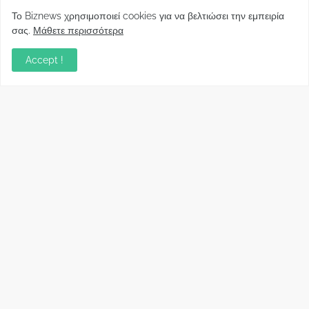
Το Biznews χρησιμοποιεί cookies για να βελτιώσει την εμπειρία
σας.
Μάθετε περισσότερα
Απόψεις
Accept !
Σύλλογος Δανειοληπτών: Θα έχει συνέχεια ο
κοινοβουλευτικός σας λόγος ;
December 10, 2022
Πρωτοβουλία για τις ξένες επενδύσεις στην
Ελλάδα 2022: Τι προτείνουν 50 Έλληνες –
ανώτερα στελέχη του εξωτερικού
December 01, 2022
Φορείς: Αθέτηση της δέσμευσης της
Κυβέρνησης για το άδικο για καταναλωτές
και επιχειρήσεις και εκτός Ευρωπαϊκής
πραγματικότητας “ψηφιακό χαράτσι”
November 22, 2022
Δανειολήπτες ελβετικού φράγκου:
Συνάντηση με την Ευρωπαϊκή Επιτροπή