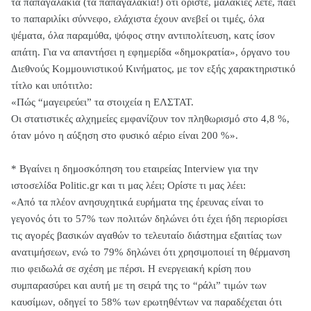
τα παπαγαλάκια (τα παπαγαλάκια!) ότι ορίστε, μαλακίες λέτε, πάει
το παπαριλίκι σύννεφο, ελάχιστα έχουν ανεβεί οι τιμές, όλα
ψέματα, όλα παραμύθα, ψόφος στην αντιπολίτευση, κατς ίσον
απάτη. Για να απαντήσει η εφημερίδα «δημοκρατία», όργανο του
Διεθνούς Κομμουνιστικού Κινήματος, με τον εξής χαρακτηριστικό
τίτλο και υπότιτλο:
«Πώς “μαγειρεύει” τα στοιχεία η ΕΛΣΤΑΤ.
Οι στατιστικές αλχημείες εμφανίζουν τον πληθωρισμό στο 4,8 %,
όταν μόνο η αύξηση στο φυσικό αέριο είναι 200 %».
* Βγαίνει η δημοσκόπηση του εταιρείας Interview για την
ιστοσελίδα Politic.gr και τι μας λέει; Ορίστε τι μας λέει:
«Από τα πλέον ανησυχητικά ευρήματα της έρευνας είναι το
γεγονός ότι το 57% των πολιτών δηλώνει ότι έχει ήδη περιορίσει
τις αγορές βασικών αγαθών το τελευταίο διάστημα εξαιτίας των
ανατιμήσεων, ενώ το 79% δηλώνει ότι χρησιμοποιεί τη θέρμανση
πιο φειδωλά σε σχέση με πέρσι. Η ενεργειακή κρίση που
συμπαρασύρει και αυτή με τη σειρά της το “ράλι” τιμών των
καυσίμων, οδηγεί το 58% των ερωτηθέντων να παραδέχεται ότι