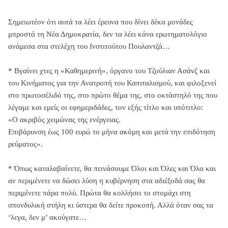
Σημειωτέον ότι αυτά τα λέει έρευνα που δίνει δέκα μονάδες
μπροστά τη Νέα Δημοκρατία, δεν τα λέει κάνα ερωτηματολόγιο
ανάμεσα στα στελέχη του Ινστιτούτου Πουλαντζά…
* Βγαίνει χτες η «Καθημερινή», όργανο του Τζούλιαν Ασάνζ και
του Κινήματος για την Ανατροπή του Καπιταλισμού, και φιλοξενεί
στο πρωτοσέλιδό της, στο πρώτο θέμα της, στο οκτάστηλό της που
λέγαμε και εμείς οι εφημεριδάδες, τον εξής τίτλο και υπότιτλο:
«Ο ακριβός χειμώνας της ενέργειας.
Επιβάρυνση έως 100 ευρώ το μήνα ακόμη και μετά την επιδότηση
ρεύματος».
* Όπως καταλαβαίνετε, θα πεινάσουμε Όλοι και Όλες και Όλα και
αν περιμένετε να δώσει λύση η κυβέρνηση στα αδιέξοδά σας θα
περιμένετε πάρα πολύ. Πρώτα θα κολλήσει το στομάχι στη
σπονδυλική στήλη κι ύστερα θα δείτε προκοπή. Αλλά όταν σας τα
‘λεγα, δεν μ’ ακούγατε…