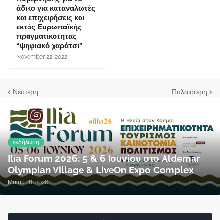
άδικο για καταναλωτές
και επιχειρήσεις και
εκτός Ευρωπαϊκής
πραγματικότητας
“ψηφιακό χαράτσι”
November 22, 2022
Νεότερη
Παλαιότερη
εκδήλωση
Ilia Forum 2026: 5 & 6 Ιουνίου στο Aldemar
Olympian Village & LiveOn Expo Complex
Μαΐου 28, 2026