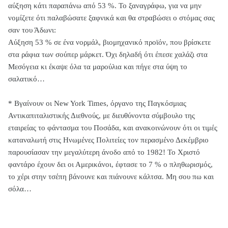
αύξηση κάτι παραπάνω από 53 %. Το ξαναγράφω, για να μην
νομίζετε ότι παλαβώσατε ξαφνικά και θα στραβώσει ο στόμας σας
σαν του Άδωνι:
Αύξηση 53 % σε ένα νορμάλ, βιομηχανικό προϊόν, που βρίσκετε
στα ράφια των σούπερ μάρκετ. Όχι δηλαδή ότι έπεσε χαλάζι στα
Μεσόγεια κι έκαψε όλα τα μαρούλια και πήγε στα ύψη το
σαλατικό…
* Βγαίνουν οι New York Times, όργανο της Παγκόσμιας
Αντικαπιταλιστικής Διεθνούς, με διευθύνοντα σύμβουλο της
εταιρείας το φάντασμα του Ποσάδα, και ανακοινώνουν ότι οι τιμές
καταναλωτή στις Ηνωμένες Πολιτείες τον περασμένο Δεκέμβριο
παρουσίασαν την μεγαλύτερη άνοδο από το 1982! Το Χριστό
φαντάρο έχουν δει οι Αμερικάνοι, έφτασε το 7 % ο πληθωρισμός,
το χέρι στην τσέπη βάνουνε και πιάνουνε κάλτσα. Μη σου πω και
σόλα…