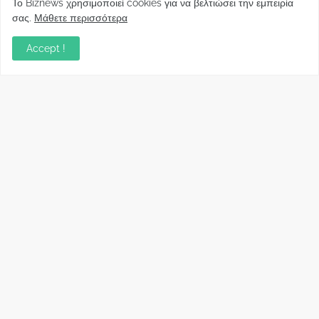
Το Biznews χρησιμοποιεί cookies για να βελτιώσει την εμπειρία
σας.
Μάθετε περισσότερα
Απόψεις
Accept !
Σύλλογος Δανειοληπτών: Θα έχει συνέχεια ο
κοινοβουλευτικός σας λόγος ;
December 10, 2022
Πρωτοβουλία για τις ξένες επενδύσεις στην
Ελλάδα 2022: Τι προτείνουν 50 Έλληνες –
ανώτερα στελέχη του εξωτερικού
December 01, 2022
Φορείς: Αθέτηση της δέσμευσης της
Κυβέρνησης για το άδικο για καταναλωτές
και επιχειρήσεις και εκτός Ευρωπαϊκής
πραγματικότητας “ψηφιακό χαράτσι”
November 22, 2022
Δανειολήπτες ελβετικού φράγκου:
Συνάντηση με την Ευρωπαϊκή Επιτροπή
October 06, 2022