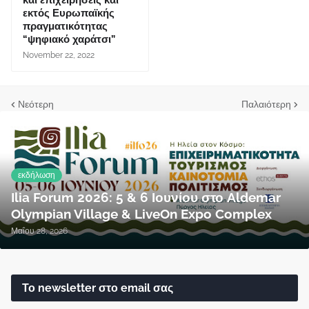
και επιχειρήσεις και
εκτός Ευρωπαϊκής
πραγματικότητας
“ψηφιακό χαράτσι”
November 22, 2022
Νεότερη
Παλαιότερη
εκδήλωση
Ilia Forum 2026: 5 & 6 Ιουνίου στο Aldemar
Olympian Village & LiveOn Expo Complex
Μαΐου 28, 2026
Το newsletter στο email σας