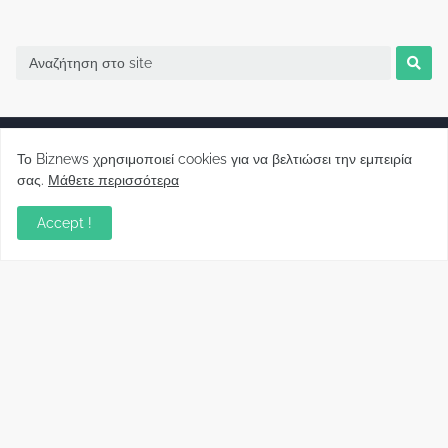
Το Biznews χρησιμοποιεί cookies για να βελτιώσει την εμπειρία
σας.
Μάθετε περισσότερα
Biznews από το 2006.
Accept !
Απόψεις
Σύλλογος Δανειοληπτών: Θα έχει συνέχεια ο
κοινοβουλευτικός σας λόγος ;
December 10, 2022