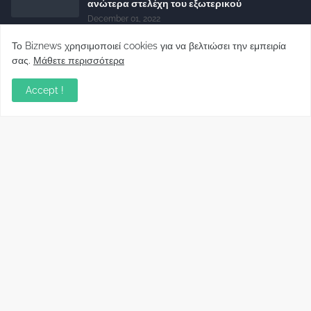
ανώτερα στελέχη του εξωτερικού
December 01, 2022
Φορείς: Αθέτηση της δέσμευσης της
Το Biznews χρησιμοποιεί cookies για να βελτιώσει την εμπειρία
Κυβέρνησης για το άδικο για καταναλωτές
σας.
Μάθετε περισσότερα
και επιχειρήσεις και εκτός Ευρωπαϊκής
πραγματικότητας “ψηφιακό χαράτσι”
Accept !
November 22, 2022
Δανειολήπτες ελβετικού φράγκου:
Συνάντηση με την Ευρωπαϊκή Επιτροπή
October 06, 2022
Στελέχη