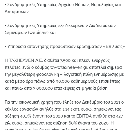
• Συνδρομητικές Υπηρεσίες Αρχείου Νόμων, Νομολογίας και
Αποφάσεων
• Συνδρομητικές Υπηρεσίες εξειδικευμένων Διαδικτυακών
Σεμιναρίων (webinars) και
• Υπηρεσία απάντησης προσωπικών ερωτημάτων «Επίλυσις»
Η TAXHEAVEN Α.Ε. διαθέτει 7.500 και πλέον ενεργούς
πελάτες, ενώ ο κόμβος www.taxheaven.gr, αποτελεί σήμερα
την μεγαλύτερη φορολογική – λογιστική πύλη ενημέρωσης με
κατά μέσο όρο πάνω από 90.000 καθημερινούς επισκέπτες
και πάνω από 3.000.000 επισκέψεις σε μηνιαία βάση.
Για την οικονομική χρήση που έληξε τον Δεκέμβριο του 2021 ο
κύκλος εργασιών ανήλθε στα 1,14 εκατ. ευρώ, σημειώνοντας
αύξηση 40,7% έναντι του 2020 και το EBITDA ανήλθε στα 427
χιλ. ευρώ, σημειώνοντας αύξηση 60% έναντι του 2020. Η