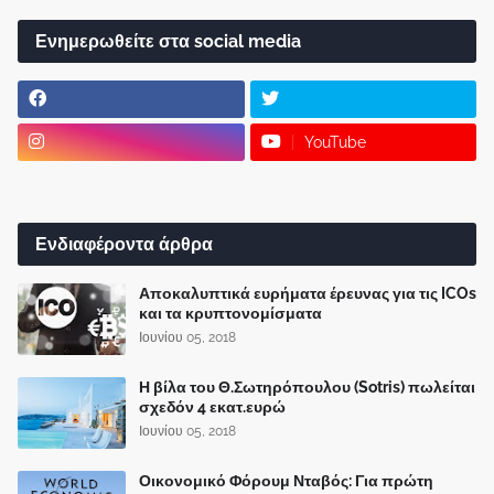
Ενημερωθείτε στα social media
YouTube
Ενδιαφέροντα άρθρα
Αποκαλυπτικά ευρήματα έρευνας για τις ICOs
και τα κρυπτονομίσματα
Ιουνίου 05, 2018
Η βίλα του Θ.Σωτηρόπουλου (Sotris) πωλείται
σχεδόν 4 εκατ.ευρώ
Ιουνίου 05, 2018
Οικονομικό Φόρουμ Νταβός: Για πρώτη