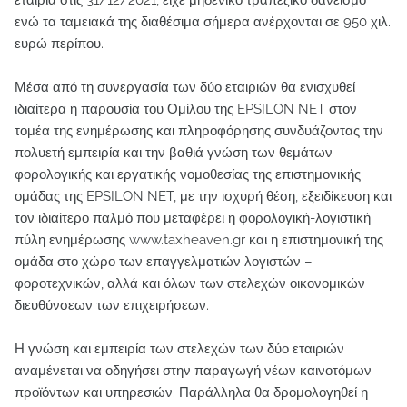
εταιρία στις 31/12/2021, είχε μηδενικό τραπεζικό δανεισμό
ενώ τα ταμειακά της διαθέσιμα σήμερα ανέρχονται σε 950 χιλ.
ευρώ περίπου.
Μέσα από τη συνεργασία των δύο εταιριών θα ενισχυθεί
ιδιαίτερα η παρουσία του Ομίλου της EPSILON NET στον
τομέα της ενημέρωσης και πληροφόρησης συνδυάζοντας την
πολυετή εμπειρία και την βαθιά γνώση των θεμάτων
φορολογικής και εργατικής νομοθεσίας της επιστημονικής
ομάδας της EPSILON NET, με την ισχυρή θέση, εξειδίκευση και
τον ιδιαίτερο παλμό που μεταφέρει η φορολογική-λογιστική
πύλη ενημέρωσης www.taxheaven.gr και η επιστημονική της
ομάδα στο χώρο των επαγγελματιών λογιστών –
φοροτεχνικών, αλλά και όλων των στελεχών οικονομικών
διευθύνσεων των επιχειρήσεων.
Η γνώση και εμπειρία των στελεχών των δύο εταιριών
αναμένεται να οδηγήσει στην παραγωγή νέων καινοτόμων
προϊόντων και υπηρεσιών. Παράλληλα θα δρομολογηθεί η