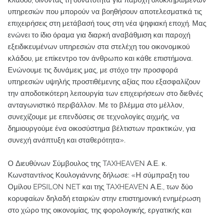
κλάδου, δίνοντας τη δυνατότητα για παροχή ολοκληρωμένων
υπηρεσιών που μπορούν να βοηθήσουν αποτελεσματικά τις
επιχειρήσεις στη μετάβασή τους στη νέα ψηφιακή εποχή. Μας
ενώνει το ίδιο όραμα για διαρκή αναβάθμιση και παροχή
εξειδικευμένων υπηρεσιών στα στελέχη του οικονομικού
κλάδου, με επίκεντρο τον άνθρωπο και κάθε επιστήμονα.
Ενώνουμε τις δυνάμεις μας, με στόχο την προσφορά
υπηρεσιών υψηλής προστιθέμενης αξίας που εξασφαλίζουν
την αποδοτικότερη λειτουργία των επιχειρήσεων στο διεθνές
ανταγωνιστικό περιβάλλον. Με το βλέμμα στο μέλλον,
συνεχίζουμε με επενδύσεις σε τεχνολογίες αιχμής, να
δημιουργούμε ένα οικοσύστημα βέλτιστων πρακτικών, για
συνεχή ανάπτυξη και σταθερότητα».
Ο Διευθύνων Σύμβουλος της TAXHEAVEN Α.Ε. κ.
Κωνσταντίνος Κουλογιάννης δήλωσε: «Η σύμπραξη του
Ομίλου EPSILON NET και της TAXHEAVEN Α.Ε., των δύο
κορυφαίων δηλαδή εταιριών στην επιστημονική ενημέρωση
στο χώρο της οικονομίας, της φορολογικής, εργατικής και