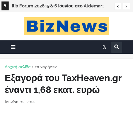
Σύρος: Η Αλάνα που κλέβει τις εντυπώσεις
Ilia Forum 2026: 5 & 6 Ιουνίου στο Aldemar
Olympian Village & LiveOn Expo Complex
Αρχική σελίδα
επιχειρήσεις
Εξαγορά του TaxHeaven.gr
έναντι 1,68 εκατ. ευρώ
Ιουνίου 02, 2022