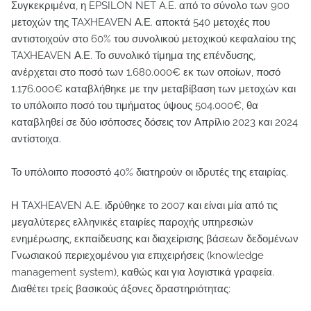
Συγκεκριμένα, η EPSILON NET A.E. από το σύνολο των 900
μετοχών της TAXHEAVEN Α.Ε. αποκτά 540 μετοχές που
αντιστοιχούν στο 60% του συνολικού μετοχικού κεφαλαίου της
TAXHEAVEN Α.Ε. Το συνολικό τίμημα της επένδυσης,
ανέρχεται στο ποσό των 1.680.000€ εκ των οποίων, ποσό
1.176.000€ καταβλήθηκε με την μεταβίβαση των μετοχών και
το υπόλοιπο ποσό του τιμήματος ύψους 504.000€, θα
καταβληθεί σε δύο ισόποσες δόσεις τον Απρίλιο 2023 και 2024
αντίστοιχα.
Το υπόλοιπο ποσοστό 40% διατηρούν οι ιδρυτές της εταιρίας.
Η TAXHEAVEN A.E. ιδρύθηκε το 2007 και είναι μία από τις
μεγαλύτερες ελληνικές εταιρίες παροχής υπηρεσιών
ενημέρωσης, εκπαίδευσης και διαχείρισης βάσεων δεδομένων
Γνωσιακού περιεχομένου για επιχειρήσεις (knowledge
management system), καθώς και για λογιστικά γραφεία.
Διαθέτει τρείς βασικούς άξονες δραστηριότητας: