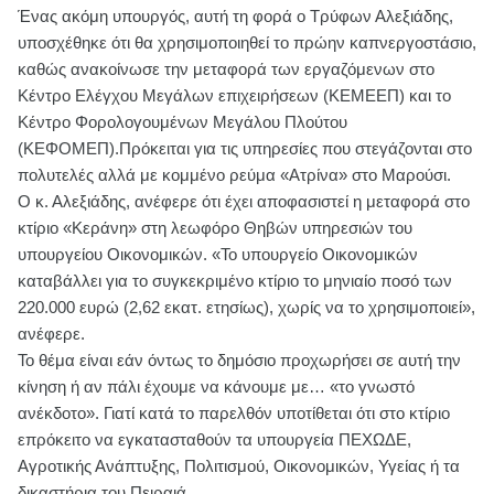
Ένας ακόμη υπουργός, αυτή τη φορά ο Τρύφων Αλεξιάδης,
υποσχέθηκε ότι θα χρησιμοποιηθεί το πρώην καπνεργοστάσιο,
καθώς ανακοίνωσε την μεταφορά των εργαζόμενων στο
Κέντρο Ελέγχου Μεγάλων επιχειρήσεων (ΚΕΜΕΕΠ) και το
Κέντρο Φορολογουμένων Μεγάλου Πλούτου
(ΚΕΦΟΜΕΠ).Πρόκειται για τις υπηρεσίες που στεγάζονται στο
πολυτελές αλλά με κομμένο ρεύμα «Ατρίνα» στο Μαρούσι.
Ο κ. Αλεξιάδης, ανέφερε ότι έχει αποφασιστεί η μεταφορά στο
κτίριο «Κεράνη» στη λεωφόρο Θηβών υπηρεσιών του
υπουργείου Οικονομικών. «Το υπουργείο Οικονομικών
καταβάλλει για το συγκεκριμένο κτίριο το μηνιαίο ποσό των
220.000 ευρώ (2,62 εκατ. ετησίως), χωρίς να το χρησιμοποιεί»,
ανέφερε.
Το θέμα είναι εάν όντως το δημόσιο προχωρήσει σε αυτή την
κίνηση ή αν πάλι έχουμε να κάνουμε με… «το γνωστό
ανέκδοτο». Γιατί κατά το παρελθόν υποτίθεται ότι στο κτίριο
επρόκειτο να εγκατασταθούν τα υπουργεία ΠΕΧΩΔΕ,
Αγροτικής Ανάπτυξης, Πολιτισμού, Οικονομικών, Υγείας ή τα
δικαστήρια του Πειραιά.