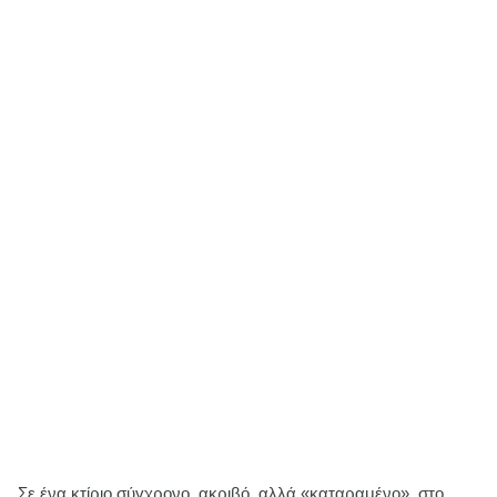
Σε ένα κτίριο σύγχρονο, ακριβό, αλλά «καταραμένο», στο