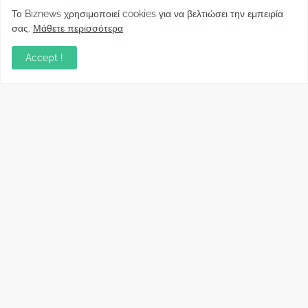
Φορείς: Αθέτηση της δέσμευσης της
Το Biznews χρησιμοποιεί cookies για να βελτιώσει την εμπειρία
Κυβέρνησης για το άδικο για καταναλωτές
σας.
Μάθετε περισσότερα
και επιχειρήσεις και εκτός Ευρωπαϊκής
πραγματικότητας “ψηφιακό χαράτσι”
Accept !
November 22, 2022
Δανειολήπτες ελβετικού φράγκου:
Συνάντηση με την Ευρωπαϊκή Επιτροπή
October 06, 2022
Στελέχη
Φωτεινή Κριτσώνη: Η
Henkel: Νέα Πρόεδρος
Δύναμη και η Εμπειρία
Ελλάδας και Κύπρου
πίσω από το Queens Tennis
May 31, 2024