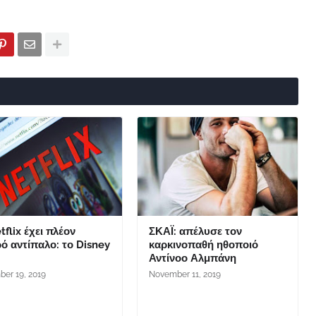
tflix έχει πλέον
ΣΚΑΪ: απέλυσε τον
ό αντίπαλο: το Disney
καρκινοπαθή ηθοποιό
Αντίνοο Αλμπάνη
er 19, 2019
November 11, 2019