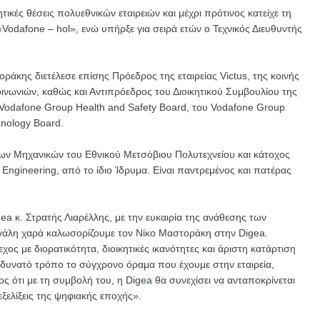
τικές θέσεις πολυεθνικών εταιρειών και μέχρι πρότινος κατείχε τη
 «Vodafone – hol», ενώ υπήρξε για σειρά ετών ο Τεχνικός Διευθυντής
οράκης διετέλεσε επίσης Πρόεδρος της εταιρείας Victus, της κοινής
κοινωνιών, καθώς και Αντιπρόεδρος του Διοικητικού Συμβουλίου της
 Vodafone Group Health and Safety Board, του Vodafone Group
nology Board.
ων Μηχανικών του Εθνικού Μετσόβιου Πολυτεχνείου και κάτοχος
Engineering, από το ίδιο Ίδρυμα. Είναι παντρεμένος και πατέρας
ea κ. Στρατής Λιαρέλλης, με την ευκαιρία της ανάθεσης των
άλη χαρά καλωσορίζουμε τον Νίκο Μαστοράκη στην Digea.
εχος με διορατικότητα, διοικητικές ικανότητες και άριστη κατάρτιση
ο δυνατό τρόπο το σύγχρονο όραμα που έχουμε στην εταιρεία,
ς ότι με τη συμβολή του, η Digea θα συνεχίσει να ανταποκρίνεται
εξελίξεις της ψηφιακής εποχής».