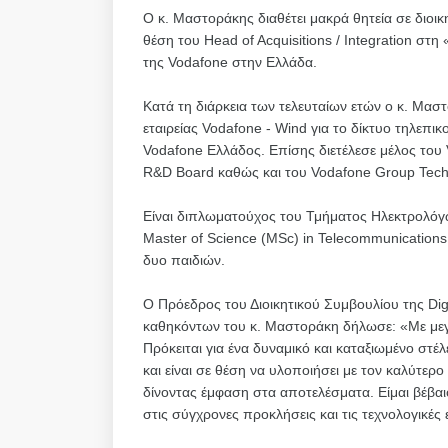
Ο κ. Μαστοράκης διαθέτει μακρά θητεία σε διοικη
θέση του Head of Acquisitions / Integration στη
της Vodafone στην Ελλάδα.
Κατά τη διάρκεια των τελευταίων ετών ο κ. Μαστ
εταιρείας Vodafone - Wind για το δίκτυο τηλεπι
Vodafone Ελλάδος. Επίσης διετέλεσε μέλος του
R&D Board καθώς και του Vodafone Group Tech
Είναι διπλωματούχος του Τμήματος Ηλεκτρολόγ
Master of Science (MSc) in Telecommunications 
δυο παιδιών.
Ο Πρόεδρος του Διοικητικού Συμβουλίου της Dig
καθηκόντων του κ. Μαστοράκη δήλωσε: «Με μεγ
Πρόκειται για ένα δυναμικό και καταξιωμένο στέλ
και είναι σε θέση να υλοποιήσει με τον καλύτερ
δίνοντας έμφαση στα αποτελέσματα. Είμαι βέβαιο
στις σύγχρονες προκλήσεις και τις τεχνολογικές 