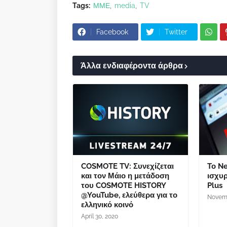
Tags:
ΜΜΕ
media
TV
Facebook
Twitter
Άλλα ενδιαφέροντα άρθρα
COSMOTE TV: Συνεχίζεται
Το Ne
και τον Μάιο η μετάδοση
ισχυρ
του COSMOTE HISTORY
Plus
@YouTube, ελεύθερα για το
Novemb
ελληνικό κοινό
April 30, 2020