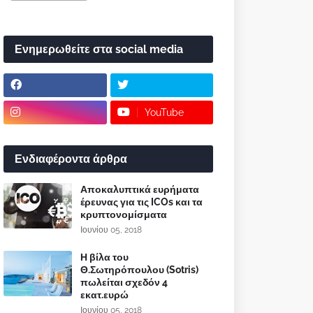
Ενημερωθείτε στα social media
YouTube
Ενδιαφέροντα άρθρα
Αποκαλυπτικά ευρήματα
έρευνας για τις ICOs και τα
κρυπτονομίσματα
Ιουνίου 05, 2018
Η βίλα του
Θ.Σωτηρόπουλου (Sotris)
πωλείται σχεδόν 4
εκατ.ευρώ
Ιουνίου 05, 2018