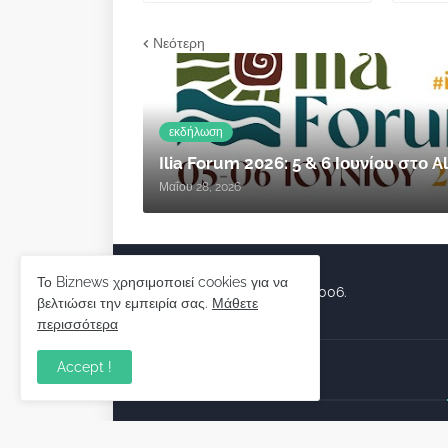
Νεότερη
εκδήλωση
Ilia Forum 2026: 5 & 6 Ιουνίου στο
Μαΐου 28, 2026
Το Biznews χρησιμοποιεί cookies για να
Biznews από το 2006.
βελτιώσει την εμπειρία σας.
Μάθετε
περισσότερα
Accept !
Απόψεις
Σύλλογος Δανειοληπτών: Θα 