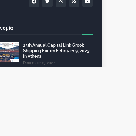
νομία
13th Annual Capital Link Greek
Shipping Forum February 9, 2023
in Athens
December 13, 2022
24th Capital Link New York Forum:
Investment opportunities in the
healthcare sector
December 10, 2022
Τέλη κυκλοφορίας 2023: από 112
θα πληρώσει 2.325 ευρώ
October 09, 2022
To 6th InvestGR Forum 2023:
“Greece, Staying the Course”, για