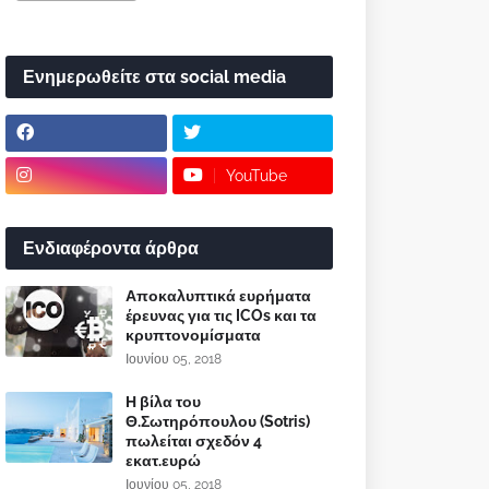
Ενημερωθείτε στα social media
YouTube
Ενδιαφέροντα άρθρα
Αποκαλυπτικά ευρήματα
έρευνας για τις ICOs και τα
κρυπτονομίσματα
Ιουνίου 05, 2018
Η βίλα του
Θ.Σωτηρόπουλου (Sotris)
πωλείται σχεδόν 4
εκατ.ευρώ
Ιουνίου 05, 2018