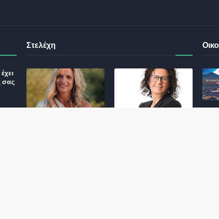
Στελέχη
Οικο
έχει
ς σας
Φωτεινή Κριτσώνη: Η
Henkel: Νέα Πρόεδρος
Δύναμη και η Εμπειρία
Ελλάδας και Κύπρου
: Τι
πίσω από το Queens
May 31, 2024
Tennis Club
ικού
June 27, 2024
σης
 για
ς και
Αποχώρησε η
Εκτός ΕΤΑΔ ο