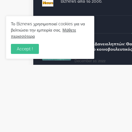
Biznews από το 2006.
Το Biznews χρησιμοποιεί cookies για να
Απόψεις
βελτιώσει την εμπειρία σας.
Μάθετε
περισσότερα
Σύλλογος Δανειοληπτών: Θα 
Accept !
συνέχεια ο κοινοβουλευτικό
λόγος ;
December 10, 2022
Πρωτοβουλία για τις ξένες
επενδύσεις στην Ελλάδα 2022
προτείνουν 50 Έλληνες –
ανώτερα στελέχη του εξωτερ
December 01, 2022
Φορείς: Αθέτηση της δέσμευ
της Κυβέρνησης για το άδικο
καταναλωτές και επιχειρήσει
εκτός Ευρωπαϊκής
πραγματικότητας “ψηφιακό