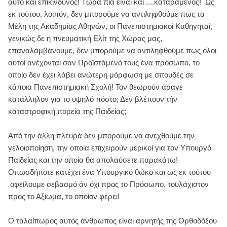
αυτό και επικίνδυνος! Τώρα πια είναι και ....καταραμένος! Ως
εκ τούτου, λοιπόν, δεν μπορούμε να αντιληφθούμε πως τα
Μέλη της Ακαδημίας Αθηνών, οι Πανεπιστημιακοί Καθηγηταί,
γενικώς δε η πνευματική Ελίτ της Χώρας μας,
επαναλαμβάνουμε, δεν μπορούμε να αντιληφθούμε πως όλοι
αυτοί ανέχονται σαν Προϊστάμενό τους ένα πρόσωπο, το
οποίο δεν έχει λάβει ανώτερη μόρφωση με σπουδές σε
κάποια Πανεπιστημιακή Σχολή! Τον θεωρούν άραγε
κατάλληλον για το υψηλό πόστο; Δεν βλέπουν τήν
καταστροφική πορεία της Παιδείας;
Από την άλλη πλευρά δεν μπορούμε να ανεχθούμε την
γελοιοποίηση, την οποία επιχειρούν μερικοί για τον Υπουργό
Παιδείας και την οποία θα απολαύσετε παρακάτω!
Οπωσδήποτε κατέχει ένα Υπουργικό θώκο και ως εκ τούτου
οφείλουμε σεβασμό άν όχι προς το Πρόσωπο, τουλάχιστον
προς το Αξίωμα, το οποίον φέρει!
Ο ταλαίπωρος αυτός άνθρωπος είναι αρνητής της Ορθοδόξου