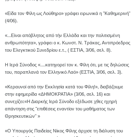
«Είδα τον Φίλη ως Λούθηρο» γράφει ειρωνικά η "Καθημερινή"
(4/06).
«...Είναι απόβλητος από τήν Ελλάδα και την πολιτισμένη
ανθρωπότητα», γράφει ο κ. Κωνστ. Ν. Τράκας, Αντιπρόεδρος
του Ελεγκτικού Συνεδρίου ε.τ., ( ΕΣΤΙΑ, 3/06, σελ. 8).
Η Ιερά Σύνοδος «....κατηγορεί τον κ. Φίλη ότι, με τις δηλώσεις
του, παραπλανά τον Ελληνικό Λαό» (ΕΣΤΙΑ, 3/06, σελ. 3).
«Κεραυνοί από την Εκκλησία κατά του Φίλη!», διαβάζουμε
στην εφημερίδα «ΔΗΜΟΚΡΑΤΙΑ» (3/06, σελ. 16) και
συνεχίζει:«Η Διαρκής Ιερά Σύνοδο εξέδωσε χθες ηχηρή
απάντηση στις "επιθέσεις εναντίον του μαθήματος των
Θρησκευτικών" »
«Ο Υπουργός Παιδείας Νίκος Φίλης άρχισε τη διάλυση του