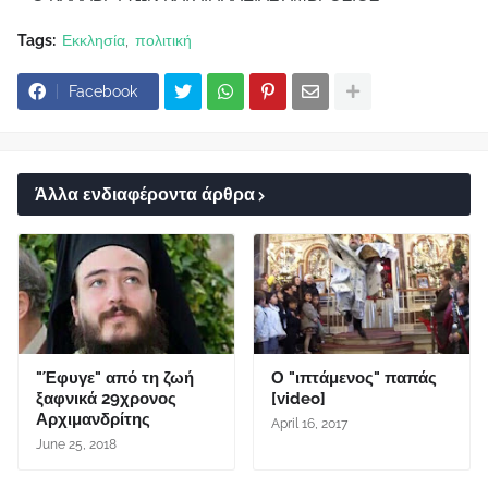
Tags:
Εκκλησία
πολιτική
Facebook
Άλλα ενδιαφέροντα άρθρα
"Έφυγε" από τη ζωή
Ο "ιπτάμενος" παπάς
ξαφνικά 29χρονος
[video]
Αρχιμανδρίτης
April 16, 2017
June 25, 2018