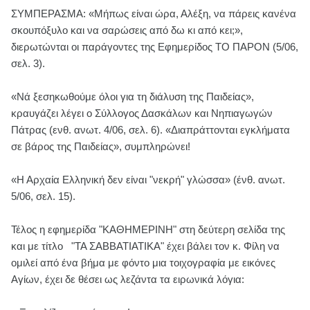
ΣΥΜΠΕΡΑΣΜΑ: «Μήπως είναι ώρα, Αλέξη, να πάρεις κανένα
σκουπόξυλο και να σαρώσεις από δω κι από κει;»,
διερωτώνται οι παράγοντες της Εφημερίδος ΤΟ ΠΑΡΟΝ (5/06,
σελ. 3).
«Νά ξεσηκωθούμε όλοι για τη διάλυση της Παιδείας»,
κραυγάζει λέγει ο Σύλλογος Δασκάλων και Νηπιαγωγών
Πάτρας (ενθ. ανωτ. 4/06, σελ. 6). «Διαπράττονται εγκλήματα
σε βάρος της Παιδείας», συμπληρώνει!
«Η Αρχαία Ελληνική δεν είναι "νεκρή" γλώσσα» (ένθ. ανωτ.
5/06, σελ. 15).
Τέλος η εφημερίδα "ΚΑΘΗΜΕΡΙΝΗ" στη δεύτερη σελίδα της
και με τίτλο "ΤΑ ΣΑΒΒΑΤΙΑΤΙΚΑ" έχει βάλει τον κ. Φίλη να
ομιλεί από ένα βήμα με φόντο μια τοιχογραφία με εικόνες
Αγίων, έχει δε θέσει ως λεζάντα τα ειρωνικά λόγια: