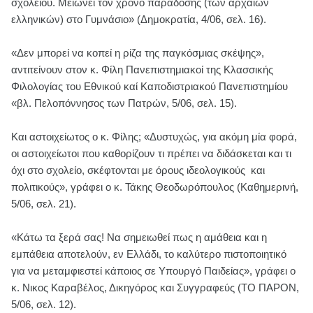
σχολείου. Μειώνει τον χρόνο παράδοσης (των αρχαίων
ελληνικών) στο Γυμνάσιο» (Δημοκρατία, 4/06, σελ. 16).
«Δεν μπορεί να κοπεί η ρίζα της παγκόσμιας σκέψης»,
αντιτείνουν στον κ. Φίλη Πανεπιστημιακοί της Κλασσικής
Φιλολογίας του Εθνικού καί Καποδιστριακού Πανεπιστημίου
«βλ. Πελοπόννησος των Πατρών, 5/06, σελ. 15).
Και αστοιχείωτος ο κ. Φίλης; «Δυστυχώς, για ακόμη μία φορά,
οι αστοιχείωτοι που καθορίζουν τι πρέπει να διδάσκεται και τι
όχι στο σχολείο, σκέφτονται με όρους ιδεολογικούς και
πολιτικούς», γράφει ο κ. Τάκης Θεοδωρόπουλος (Καθημερινή,
5/06, σελ. 21).
«Κάτω τα ξερά σας! Να σημειωθεί πως η αμάθεια και η
εμπάθεια αποτελούν, εν Ελλάδι, το καλύτερο πιστοποιητικό
για να μεταμφιεστεί κάποιος σε Υπουργό Παιδείας», γράφει ο
κ. Νικος Καραβέλος, Δικηγόρος και Συγγραφεύς (ΤΟ ΠΑΡΟΝ,
5/06, σελ. 12).