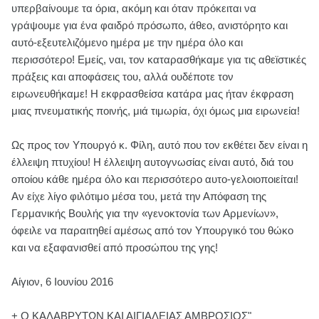
υπερβαίνουμε τα όρια, ακόμη και όταν πρόκειται να
γράψουμε για ένα φαιδρό πρόσωπο, άθεο, ανιστόρητο και
αυτό-εξευτελιζόμενο ημέρα με την ημέρα όλο και
περισσότερο! Εμείς, ναι, τον καταρασθήκαμε για τις αθεϊστικές
πράξεις και αποφάσεις του, αλλά ουδέποτε τον
ειρωνευθήκαμε! Η εκφρασθείσα κατάρα μας ήταν έκφραση
μιας πνευματικής ποινής, μιά τιμωρία, όχι όμως μια ειρωνεία!
Ως προς τον Υπουργό κ. Φίλη, αυτό που τον εκθέτει δεν είναι η
έλλειψη πτυχίου! Η έλλειψη αυτογνωσίας είναι αυτό, διά του
οποίου κάθε ημέρα όλο και περισσότερο αυτο-γελοιοποιείται!
Αν είχε λίγο φιλότιμο μέσα του, μετά την Απόφαση της
Γερμανικής Βουλής για την «γενοκτονία των Αρμενίων»,
όφειλε να παραιτηθεί αμέσως από τον Υπουργικό του θώκο
και να εξαφανισθεί από προσώπου της γης!
Αίγιον, 6 Ιουνίου 2016
+ Ο ΚΑΛΑΒΡΥΤΩΝ ΚΑΙ ΑΙΓΙΑΛΕΙΑΣ ΑΜΒΡΟΣΙΟΣ"