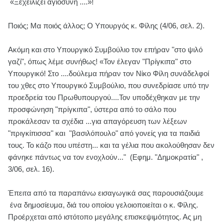
«Ξεχειλίζει αγιοσύνη ....»!
Ποιός; Μα ποιός άλλος; Ο Υπουργός κ. Φίλης (4/06, σελ. 2).
Ακόμη και στο Υπουργικό Συμβούλιο τον επήραν "στο ψιλό
γαζί", όπως λέμε συνήθως! «Τον έλεγαν "Πρίγκιπα" στο
Υπουργικό! Στο ....δούλεμα πήραν τον Νίκο Φίλη συνάδελφοί
του χθες στο Υπουργικό Συμβούλιο, που συνεδρίασε υπό την
προεδρεία του Πρωθυπουργού....Τον υποδέχθηκαν με την
προσφώνηση "πρίγκιπα", ύστερα από το σάλο που
προκάλεσαν τα σχέδια ...για απαγόρευση των λέξεων
"πριγκίπισσα" και "βασιλόπουλο" από γονείς για τα παιδιά
τους. Το κάζο που υπέστη... και τα γέλια που ακολούθησαν δεν
φάνηκε πάντως να τον ενοχλούν..." (Εφημ. "Δημοκρατία" ,
3/06, σελ. 16).
Έπειτα από τα παραπάνω εισαγωγικά σας παρουσιάζουμε
ένα δημοσίευμα, διά του οποίου γελοιοποιείται ο κ. Φίλης.
Προέρχεται από ιστότοπο μεγάλης επισκεψιμότητος. Ας μη