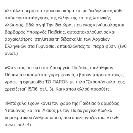
«Σε άλλα μέρη αποκρούουν ακόμα και με διαδηλώσεις κάθε
απόπειρα κατάργησης της ελληνικής και της λατινικής
γλώσσας. Εδώ σιγή! Την ίδια ώρα, που ένας κενόμυαλος και
βάρβαρος Υπουργός Παιδείας, αυτοαποκαλούμενος και
αρχαιολάτρης, στηλιτεύει τη διδασκαλία των Αρχαίων
Ελληνικών στα Γυμνάσια, αποκαλώντας τα "παρά φύσιν"(ένθ.
ανωτ.)
«Φαίνεται, ότι εκεί στο Υπουργείο Παιδείας τρελάθηκαν.
Πήραν τον κασμά και γκρεμίζουν ό,τι βρουν μπροστά τους»,
γράφει η εφημερίδα ΤΟ ΠΑΡΟΝ με τίτλο "Σκουπόσκυλο τους
χρειάζεται" (5/06, σελ. 3). Και κάπου αλλού προσθέτει:
«Μπάχαλο έχουν κάνει τον χώρο της Παιδείας ο αρμόδιος
Υπουργός και ο κ. Λιάκος με τον Παιδαγωγικό Κώδικα
δημοκρατικού Ανθρωπισμού, που επεξεργάζονται...» (ενθ.
ανωτ. σελ. 4)