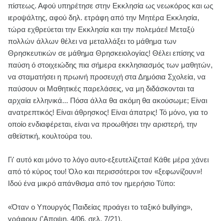
πίστεως. Αφού υπηρέτησε στην Εκκλησία ως νεωκόρος και ως
ιεροψάλτης, αφού δηλ. ετράφη από την Μητέρα Εκκλησία,
τώρα εχθρεύεται την Εκκλησία και την πολεμάει! Μεταξύ
πολλών άλλων θέλει να μεταλλάξει το μάθημα των
Θρησκευτικών σε μάθημα Θρησκειολογίας! Θέλει επίσης να
παύση ό στοιχειώδης πια σήμερα εκκλησιασμός των μαθητών,
να σταματήσει η πρωινή προσευχή στα Δημόσια Σχολεία, να
παύσουν οι Μαθητικές παρελάσεις, να μη διδάσκονται τα
αρχαία ελληνικά... Πόσα άλλα θα ακόμη θα ακούσωμε; Είναι
ανατρεπτικός! Είναι άθρησκος! Είναι άπατρις! Τό μόνο, για το
οποίο ενδιαφέρεται, είναι να προωθήσει την αριστερή, την
αθεϊστική, κουλτούρα του.
Γι' αυτό και μόνο το λόγο αυτο-εξευτελίζεται! Κάθε μέρα χάνει
από τό κύρος του! Όλο και περισσότεροι τον «ξεφωνίζουν»!
Ιδού ένα μικρό απάνθισμα από τον ημερήσιο Τύπο:
«Όταν ο Υπουργός Παιδείας προάγει το ταξικό bullying»,
γράφουν ('Αποψη, 4/06, σελ. 7/21).