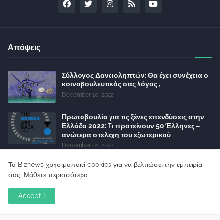
Απόψεις
Σύλλογος Δανειοληπτών: Θα έχει συνέχεια ο
κοινοβουλευτικός σας λόγος ;
December 10, 2022
Πρωτοβουλία για τις ξένες επενδύσεις στην
Ελλάδα 2022: Τι προτείνουν 50 Έλληνες –
ανώτερα στελέχη του εξωτερικού
December 01, 2022
Φορείς: Αθέτηση της δέσμευσης της
Το Biznews χρησιμοποιεί cookies για να βελτιώσει την εμπειρία
Κυβέρνησης για το άδικο για καταναλωτές
σας.
Μάθετε περισσότερα
και επιχειρήσεις και εκτός Ευρωπαϊκής
πραγματικότητας “ψηφιακό χαράτσι”
Accept !
November 22, 2022