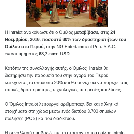
Η Intralot ανακοίνωσε ότι o Όμιλος
μεταβίβασε, στις 24
Νοεμβρίου, 2016, ποσοστό 80% των δραστηριοτήτων του
Ομίλου στο Περού
, στην NG Entertainment Peru S.A.C.
έναντι τιμήματος
68,7 εκατ. USD
.
Κατόπιν της συναλλαγής αυτής, ο Όμιλος Intralot θα
διατηρήσει την παρουσία του στην αγορά του Περού
κατέχοντας το υπόλοιπο 20% και θα συνεχίσει να παρέχει στις
τοπικές δραστηριότητες τεχνολογικές υπηρεσίες και λύσεις.
Ο Όμιλος Intralot λειτουργεί αριθμοπαιχνίδια και αθλητικά
στοιχήματα στη χώρα μέσω ενός δικτύου 3.700 σημείων
πώλησης (POS) και του διαδικτύου.
Η συναλλαγή συμβαδίζει με τη στρατηγική του ομίλου Intralot