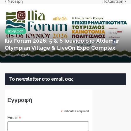
Νεότερη
Παλαιότερη
εκδήλωση
Ilia Forum 2026: 5 & 6 Ιουνίου στο Aldemar
Olympian Village & LiveOn Expo Complex
Μαΐου 28, 2026
Το newsletter στο email σας
Εγγραφή
*
indicates required
*
Email