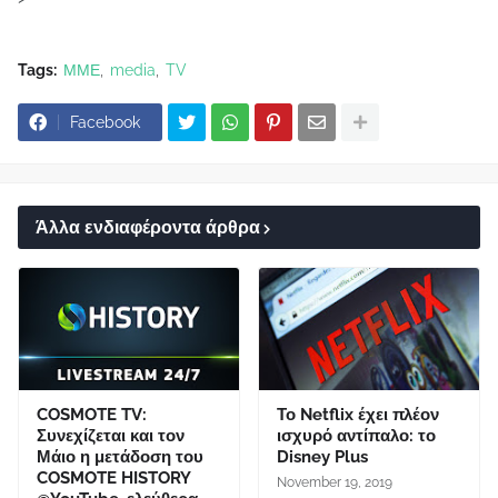
Tags:
ΜΜΕ
media
TV
Facebook
Άλλα ενδιαφέροντα άρθρα
COSMOTE TV:
Το Netflix έχει πλέον
Συνεχίζεται και τον
ισχυρό αντίπαλο: το
Μάιο η μετάδοση του
Disney Plus
COSMOTE HISTORY
November 19, 2019