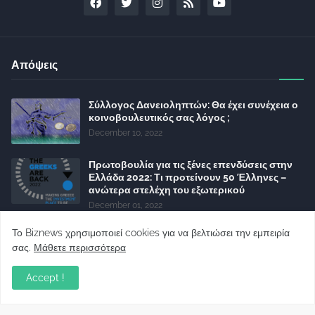
Απόψεις
Σύλλογος Δανειοληπτών: Θα έχει συνέχεια ο
κοινοβουλευτικός σας λόγος ;
December 10, 2022
Πρωτοβουλία για τις ξένες επενδύσεις στην
Ελλάδα 2022: Τι προτείνουν 50 Έλληνες –
ανώτερα στελέχη του εξωτερικού
December 01, 2022
Φορείς: Αθέτηση της δέσμευσης της
Το Biznews χρησιμοποιεί cookies για να βελτιώσει την εμπειρία
Κυβέρνησης για το άδικο για καταναλωτές
σας.
Μάθετε περισσότερα
και επιχειρήσεις και εκτός Ευρωπαϊκής
πραγματικότητας “ψηφιακό χαράτσι”
Accept !
November 22, 2022
Δανειολήπτες ελβετικού φράγκου: