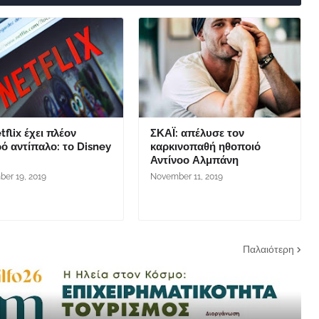
tflix έχει πλέον
ΣΚΑΪ: απέλυσε τον
ό αντίπαλο: το Disney
καρκινοπαθή ηθοποιό
Αντίνοο Αλμπάνη
er 19, 2019
November 11, 2019
Παλαιότερη