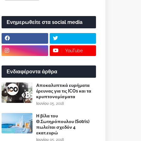
Ενημερωθείτε στα social media
YouTube
Ενδιαφέροντα άρθρα
Αποκαλυπτικά ευρήματα
έρευνας για τις ICOs και τα
κρυπτονομίσματα
Ιουνίου 05, 2018
Η βίλα του
Θ.Σωτηρόπουλου (Sotris)
πωλείται σχεδόν 4
εκατ.ευρώ
Ιουνίου 05, 2018