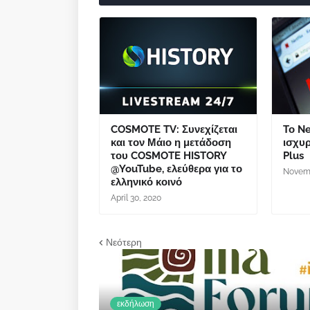
COSMOTE TV: Συνεχίζεται
Το Ne
και τον Μάιο η μετάδοση
ισχυρ
του COSMOTE HISTORY
Plus
@YouTube, ελεύθερα για το
Novemb
ελληνικό κοινό
April 30, 2020
Νεότερη
εκδήλωση