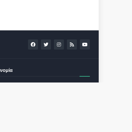
νομία
13th Annual Capital Link Greek
Shipping Forum February 9, 2023
in Athens
December 13, 2022
24th Capital Link New York Forum:
Investment opportunities in the
healthcare sector