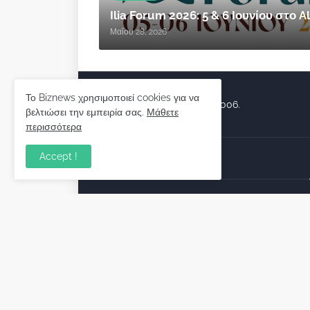
Ilia Forum 2026: 5 & 6 Ιουνίου στο
Μαΐου 28, 2026
Το Biznews χρησιμοποιεί cookies για να
Biznews από το 2006.
βελτιώσει την εμπειρία σας.
Μάθετε
περισσότερα
Accept !
Απόψεις
Σύλλογος Δανειοληπτών: Θα 
συνέχεια ο κοινοβουλευτικό
λόγος ;
December 10, 2022
Πρωτοβουλία για τις ξένες
επενδύσεις στην Ελλάδα 2022
προτείνουν 50 Έλληνες –
ανώτερα στελέχη του εξωτερ