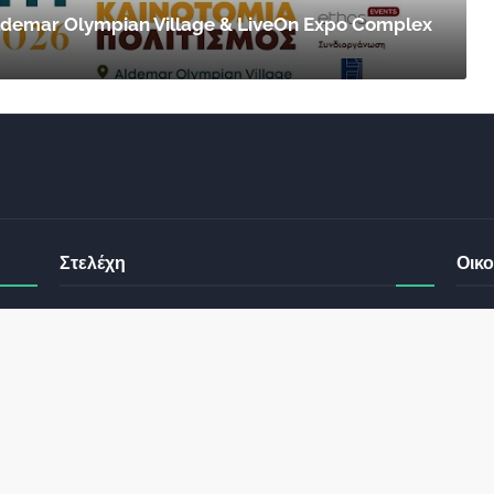
 Aldemar Olympian Village & LiveOn Expo Complex
Στελέχη
Οικο
έχει
ς σας
Φωτεινή Κριτσώνη: Η
Henkel: Νέα Πρόεδρος
Δύναμη και η Εμπειρία
Ελλάδας και Κύπρου
: Τι
πίσω από το Queens
May 31, 2024
Tennis Club
ικού