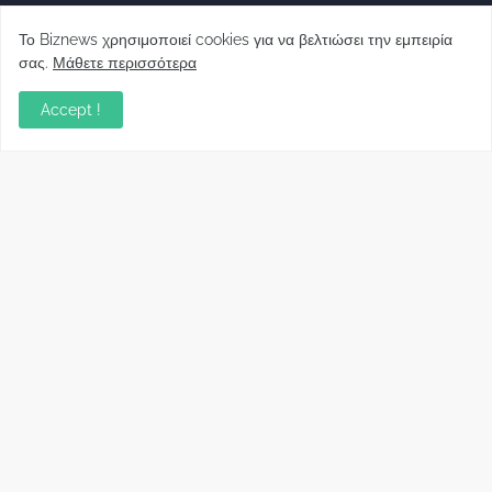
Το Biznews χρησιμοποιεί cookies για να βελτιώσει την εμπειρία
σας.
Μάθετε περισσότερα
Accept !
Απόψεις
Σύλλογος Δανειοληπτών: Θα έχει συνέχεια ο
κοινοβουλευτικός σας λόγος ;
December 10, 2022
Πρωτοβουλία για τις ξένες επενδύσεις στην
Ελλάδα 2022: Τι προτείνουν 50 Έλληνες –
ανώτερα στελέχη του εξωτερικού
December 01, 2022
Φορείς: Αθέτηση της δέσμευσης της
Κυβέρνησης για το άδικο για καταναλωτές
και επιχειρήσεις και εκτός Ευρωπαϊκής
πραγματικότητας “ψηφιακό χαράτσι”
November 22, 2022