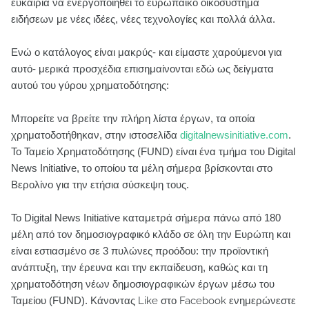
ευκαιρία να ενεργοποιηθεί το ευρωπαϊκό οικοσύστημα
ειδήσεων με νέες ιδέες, νέες τεχνολογίες και πολλά άλλα.
Ενώ ο κατάλογος είναι μακρύς- και είμαστε χαρούμενοι για
αυτό- μερικά προσχέδια επισημαίνονται εδώ ως δείγματα
αυτού του γύρου χρηματοδότησης:
Μπορείτε να βρείτε την πλήρη λίστα έργων, τα οποία
χρηματοδοτήθηκαν, στην ιστοσελίδα
digitalnewsinitiative.com
.
Το Ταμείο Χρηματοδότησης (FUND) είναι ένα τμήμα του Digital
News Initiative, το οποίου τα μέλη σήμερα βρίσκονται στο
Βερολίνο για την ετήσια σύσκεψη τους.
Το Digital News Initiative καταμετρά σήμερα πάνω από 180
μέλη από τον δημοσιογραφικό κλάδο σε όλη την Ευρώπη και
είναι εστιασμένο σε 3 πυλώνες προόδου: την προϊοντική
ανάπτυξη, την έρευνα και την εκπαίδευση, καθώς και τη
χρηματοδότηση νέων δημοσιογραφικών έργων μέσω του
Ταμείου (FUND).
Κάνοντας Like στο Facebook ενημερώνεστε