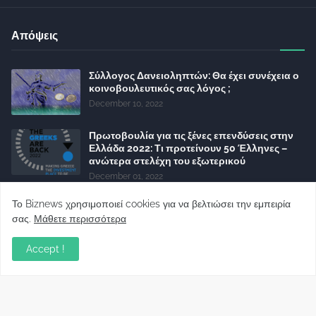
Απόψεις
Σύλλογος Δανειοληπτών: Θα έχει συνέχεια ο
κοινοβουλευτικός σας λόγος ;
December 10, 2022
Πρωτοβουλία για τις ξένες επενδύσεις στην
Ελλάδα 2022: Τι προτείνουν 50 Έλληνες –
ανώτερα στελέχη του εξωτερικού
December 01, 2022
Φορείς: Αθέτηση της δέσμευσης της
Το Biznews χρησιμοποιεί cookies για να βελτιώσει την εμπειρία
Κυβέρνησης για το άδικο για καταναλωτές
σας.
Μάθετε περισσότερα
και επιχειρήσεις και εκτός Ευρωπαϊκής
πραγματικότητας “ψηφιακό χαράτσι”
Accept !
November 22, 2022
Δανειολήπτες ελβετικού φράγκου:
Συνάντηση με την Ευρωπαϊκή Επιτροπή
October 06, 2022