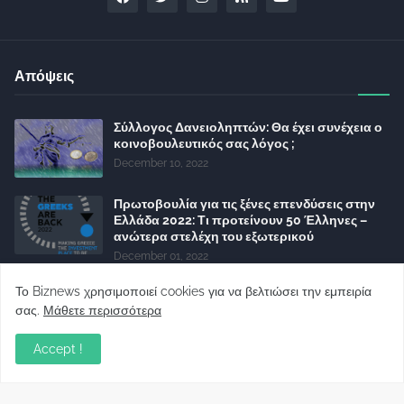
Απόψεις
Σύλλογος Δανειοληπτών: Θα έχει συνέχεια ο
κοινοβουλευτικός σας λόγος ;
December 10, 2022
Πρωτοβουλία για τις ξένες επενδύσεις στην
Ελλάδα 2022: Τι προτείνουν 50 Έλληνες –
ανώτερα στελέχη του εξωτερικού
December 01, 2022
Φορείς: Αθέτηση της δέσμευσης της
Το Biznews χρησιμοποιεί cookies για να βελτιώσει την εμπειρία
Κυβέρνησης για το άδικο για καταναλωτές
σας.
Μάθετε περισσότερα
και επιχειρήσεις και εκτός Ευρωπαϊκής
πραγματικότητας “ψηφιακό χαράτσι”
Accept !
November 22, 2022
Δανειολήπτες ελβετικού φράγκου: