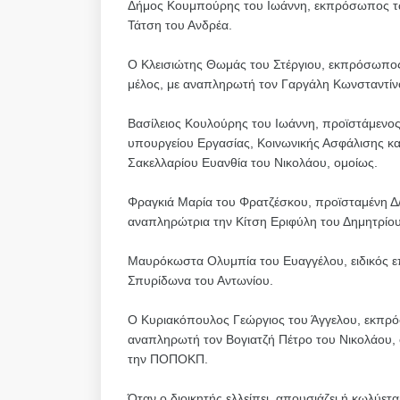
Δήμος Κουμπούρης του Ιωάννη, εκπρόσωπος των
Τάτση του Ανδρέα.
Ο Κλεισιώτης Θωμάς του Στέργιου, εκπρόσωπος
μέλος, με αναπληρωτή τον Γαργάλη Κωνσταντίνο
Βασίλειος Κουλούρης του Ιωάννη, προϊστάμενος
υπουργείου Εργασίας, Κοινωνικής Ασφάλισης και
Σακελλαρίου Ευανθία του Νικολάου, ομοίως.
Φραγκιά Μαρία του Φρατζέσκου, προϊσταμένη Δ/
αναπληρώτρια την Κίτση Εριφύλη του Δημητρίου
Μαυρόκωστα Ολυμπία του Ευαγγέλου, ειδικός ε
Σπυρίδωνα του Αντωνίου.
Ο Κυριακόπουλος Γεώργιος του Άγγελου, εκπρό
αναπληρωτή τον Βογιατζή Πέτρο του Νικολάου,
την ΠΟΠΟΚΠ.
Όταν ο διοικητής ελλείπει, απουσιάζει ή κωλύετ