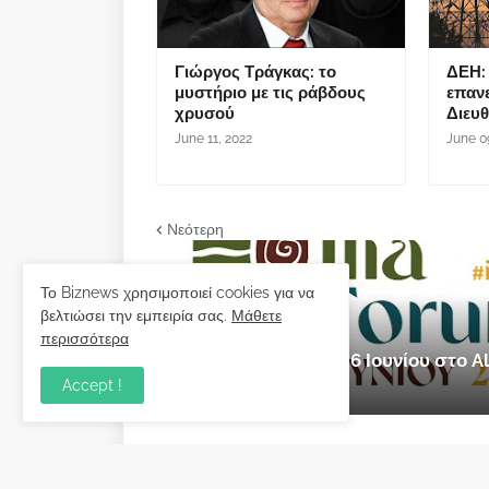
Γιώργος Τράγκας: το
ΔΕΗ: 
μυστήριο με τις ράβδους
επαν
χρυσού
Διευ
June 11, 2022
June 0
Νεότερη
Το Biznews χρησιμοποιεί cookies για να
βελτιώσει την εμπειρία σας.
Μάθετε
εκδήλωση
περισσότερα
Ilia Forum 2026: 5 & 6 Ιουνίου στο
Accept !
Μαΐου 28, 2026