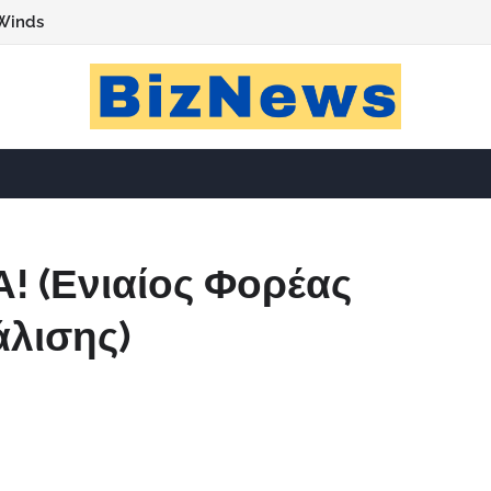
Winds
! (Ενιαίος Φορέας
λισης)