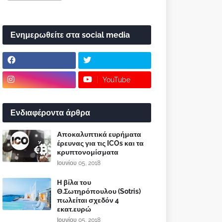
Ενημερωθείτε στα social media
YouTube
Ενδιαφέροντα άρθρα
Αποκαλυπτικά ευρήματα
έρευνας για τις ICOs και τα
κρυπτονομίσματα
Ιουνίου 05, 2018
Η βίλα του
Θ.Σωτηρόπουλου (Sotris)
πωλείται σχεδόν 4
εκατ.ευρώ
Ιουνίου 05, 2018