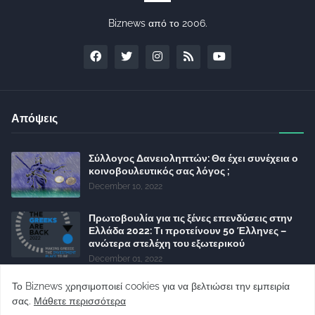
Biznews από το 2006.
Απόψεις
Σύλλογος Δανειοληπτών: Θα έχει συνέχεια ο
κοινοβουλευτικός σας λόγος ;
December 10, 2022
Πρωτοβουλία για τις ξένες επενδύσεις στην
Ελλάδα 2022: Τι προτείνουν 50 Έλληνες –
ανώτερα στελέχη του εξωτερικού
December 01, 2022
Φορείς: Αθέτηση της δέσμευσης της
Το Biznews χρησιμοποιεί cookies για να βελτιώσει την εμπειρία
Κυβέρνησης για το άδικο για καταναλωτές
σας.
Μάθετε περισσότερα
και επιχειρήσεις και εκτός Ευρωπαϊκής