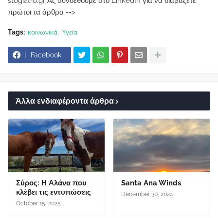
stogiatro.gr Ας συνδεθούμε στο LinkedIn για να διαβάζετε
πρώτοι τα άρθρα -->
Tags:
κοινωνικά
Υγεία
Facebook
Άλλα ενδιαφέροντα άρθρα
Σύρος: Η Αλάνα που
Santa Ana Winds
κλέβει τις εντυπώσεις
December 30, 2024
October 15, 2025