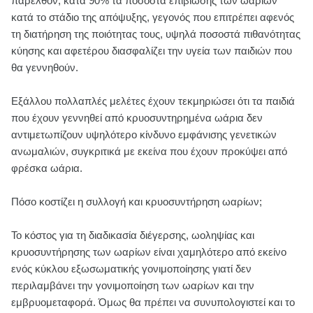
παρελθόν, κατά 90% τα ποσοστά επιβίωσης των ωαρίων
κατά το στάδιο της απόψυξης, γεγονός που επιτρέπει αφενός
τη διατήρηση της ποιότητας τους, υψηλά ποσοστά πιθανότητας
κύησης και αφετέρου διασφαλίζει την υγεία των παιδιών που
θα γεννηθούν.
Εξάλλου πολλαπλές μελέτες έχουν τεκμηριώσει ότι τα παιδιά
που έχουν γεννηθεί από κρυοσυντηρημένα ωάρια δεν
αντιμετωπίζουν υψηλότερο κίνδυνο εμφάνισης γενετικών
ανωμαλιών, συγκριτικά με εκείνα που έχουν προκύψει από
φρέσκα ωάρια.
Πόσο κοστίζει η συλλογή και κρυοσυντήρηση ωαρίων;
Το κόστος για τη διαδικασία διέγερσης, ωοληψίας και
κρυοσυντήρησης των ωαρίων είναι χαμηλότερο από εκείνο
ενός κύκλου εξωσωματικής γονιμοποίησης γιατί δεν
περιλαμβάνει την γονιμοποίηση των ωαρίων και την
εμβρυομεταφορά. Όμως θα πρέπει να συνυπολογιστεί και το