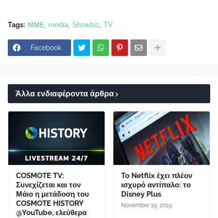
Tags:
ΜΜΕ
media
Showbiz
TV
Facebook
Άλλα ενδιαφέροντα άρθρα
COSMOTE TV:
Το Netflix έχει πλέον
Συνεχίζεται και τον
ισχυρό αντίπαλο: το
Μάιο η μετάδοση του
Disney Plus
COSMOTE HISTORY
November 19, 2019
@YouTube, ελεύθερα