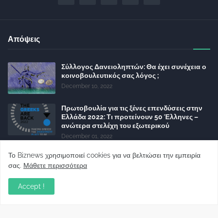
Απόψεις
Σύλλογος Δανειοληπτών: Θα έχει συνέχεια ο
κοινοβουλευτικός σας λόγος ;
December 10, 2022
Πρωτοβουλία για τις ξένες επενδύσεις στην
Ελλάδα 2022: Τι προτείνουν 50 Έλληνες –
ανώτερα στελέχη του εξωτερικού
December 01, 2022
Φορείς: Αθέτηση της δέσμευσης της
Το Biznews χρησιμοποιεί cookies για να βελτιώσει την εμπειρία
Κυβέρνησης για το άδικο για καταναλωτές
σας.
Μάθετε περισσότερα
και επιχειρήσεις και εκτός Ευρωπαϊκής
πραγματικότητας “ψηφιακό χαράτσι”
Accept !
November 22, 2022
Δανειολήπτες ελβετικού φράγκου: