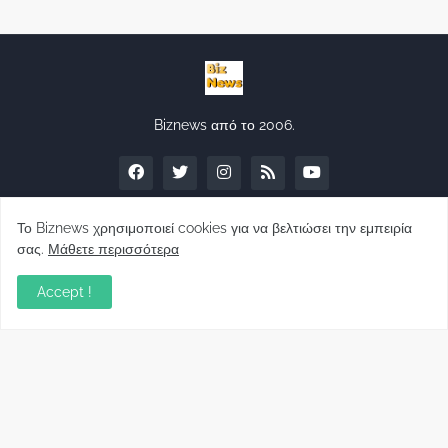
Biznews από το 2006.
Το Biznews χρησιμοποιεί cookies για να βελτιώσει την εμπειρία
σας.
Μάθετε περισσότερα
Απόψεις
Accept !
Σύλλογος Δανειοληπτών: Θα έχει συνέχεια ο
κοινοβουλευτικός σας λόγος ;
December 10, 2022
Πρωτοβουλία για τις ξένες επενδύσεις στην
Ελλάδα 2022: Τι προτείνουν 50 Έλληνες –
ανώτερα στελέχη του εξωτερικού