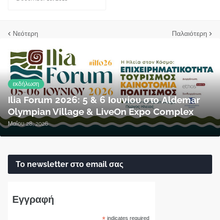
Νεότερη
Παλαιότερη
εκδήλωση
Ilia Forum 2026: 5 & 6 Ιουνίου στο Aldemar
Olympian Village & LiveOn Expo Complex
Μαΐου 28, 2026
Το newsletter στο email σας
Εγγραφή
*
indicates required