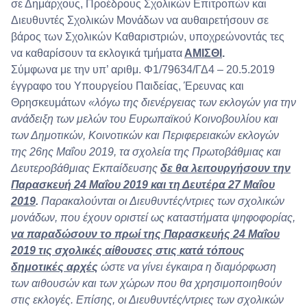
σε Δημάρχους, Προέδρους Σχολικών Επιτροπών και
Διευθυντές Σχολικών Μονάδων να αυθαιρετήσουν σε
βάρος των Σχολικών Καθαριστριών, υποχρεώνοντάς τες
να καθαρίσουν τα εκλογικά τμήματα
ΑΜΙΣΘΙ
.
Σύμφωνα με την υπ’ αριθμ. Φ1/79634/ΓΔ4 – 20.5.2019
έγγραφο του Υπουργείου Παιδείας, Έρευνας και
Θρησκευμάτων
«λόγω της διενέργειας των εκλογών για την
ανάδειξη των μελών του Ευρωπαϊκού Κοινοβουλίου και
των Δημοτικών, Κοινοτικών και Περιφερειακών εκλογών
της 26ης Μαΐου 2019, τα σχολεία της Πρωτοβάθμιας και
Δευτεροβάθμιας Εκπαίδευσης
δε θα λειτουργήσουν την
Παρασκευή 24 Μαΐου 2019 και τη Δευτέρα 27 Μαΐου
2019
.
Παρακαλούνται οι Διευθυντές/ντριες των σχολικών
μονάδων, που έχουν οριστεί ως καταστήματα ψηφοφορίας,
να παραδώσουν το πρωί της Παρασκευής 24 Μαΐου
2019 τις σχολικές αίθουσες στις κατά τόπους
δημοτικές αρχές
ώστε να γίνει έγκαιρα η διαμόρφωση
των αιθουσών και των χώρων που θα χρησιμοποιηθούν
στις εκλογές. Επίσης, οι Διευθυντές/ντριες των σχολικών