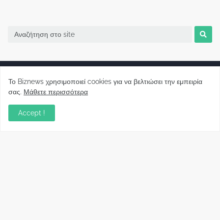
Το Biznews χρησιμοποιεί cookies για να βελτιώσει την εμπειρία
σας.
Μάθετε περισσότερα
Biznews από το 2006.
Accept !
Απόψεις
Σύλλογος Δανειοληπτών: Θα έχει συνέχεια ο
κοινοβουλευτικός σας λόγος ;
December 10, 2022