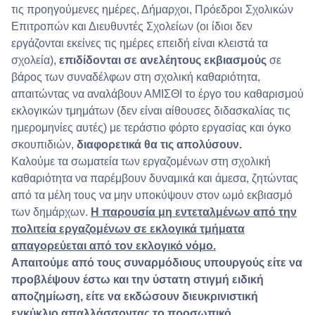
τις προηγούμενες ημέρες, Δήμαρχοι, Πρόεδροι Σχολικών
Επιτροπών και Διευθυντές Σχολείων (οι ίδιοι δεν
εργάζονται εκείνες τις ημέρες επειδή είναι κλειστά τα
σχολεία),
επιδίδονται σε ανελέητους εκβιασμούς
σε
βάρος των συναδέλφων στη σχολική καθαριότητα,
απαιτώντας να αναλάβουν ΑΜΙΣΘΙ το έργο του καθαρισμού
εκλογικών τμημάτων (δεν είναι αίθουσες διδασκαλίας τις
ημερομηνίες αυτές) με τεράστιο φόρτο εργασίας και όγκο
σκουπιδιών,
διαφορετικά θα τις απολύσουν.
Καλούμε τα σωματεία των εργαζομένων στη σχολική
καθαριότητα να παρέμβουν δυναμικά και άμεσα, ζητώντας
από τα μέλη τους να μην υποκύψουν στον ωμό εκβιασμό
των δημάρχων.
Η παρουσία μη εντεταλμένων από την
πολιτεία εργαζομένων σε εκλογικά τμήματα
απαγορεύεται από τον εκλογικό νόμο.
Απαιτούμε από τους συναρμόδιους υπουργούς είτε να
προβλέψουν έστω και την ύστατη στιγμή ειδική
αποζημίωση, είτε να εκδώσουν διευκρινιστική
εγκύκλιο απαλλάσσοντας το προσωπικό