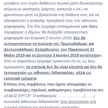
μονάδων που τυχόν διαθέτουν τεχνικά μέσα διευκόλυνσης
ατόμων με αναπηρίες (ράμπες, ασανσέρ κ.λπ.) να
φροντίσουν ώστε να βρίσκονται στη διάθεσή τους για να
εξασφαλιστεί η ασφαλής πρόσβασή τους στις αίθουσες
ψηφοφορίας.
Στο ίδιο έγγραφο επισημαίνεται
«
σε όσες
περιφέρειες ή δήμους θα διεξαχθεί επαναληπτική
ψηφοφορία την Κυριακή 2 Ιουνίου 2019,
δεν θα
λειτουργήσουν τα σχολεία της Πρωτοβάθμιας και
Δευτεροβάθμιας Εκπαίδευσης την Παρασκευή 31
Μαΐου 2019 και τη Δευτέρα 3 Ιουνίου 2019 αντίστοιχα
».
Από το παραπάνω έγγραφο προκύπτει ότι τις ως άνω
ημερομηνίες
τα σχολεία δεν θα είναι κλειστά και δεν θα
λειτουργούν ως αίθουσες διδασκαλίας, αλλά ως
εκλογικά τμήματα.
Επίσης στις συμβάσεις που έχουν υπογράψει οι
συμβασιούχες σχολικές καθαρίστριες προβλέπεται ότι:
«ΕΙΔΟΣ ΕΡΓΟΥ: Ο καθαρισμός ……………….. (…….)
συνολικά αιθουσών διδασκαλίας
που λειτουργούν στα
χρονικά πλαίσια του κανονισμού ωρολογίου