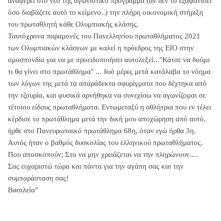
αναφέρει στο νέο της αγωνιστικό πρόγραμμα (άν δεν το εξαφανίσει
όσο διαβάζετε αυτό το κείμενο..) την πλήρη οικονομική στήριξη
του πρωταθλητή κάθε Ολυμπιακής κλάσης.
Ταυτόχρονα παραμονές του Πανελληνίου πρωταθλήματος 2021
των Ολυμπιακών κλάσεων με καλεί η πρόεδρος της ΕΙΟ στην
ομοσπονδία για να με προειδοποιήσει αυτολεξεί..."Κάτσε να δούμε
τι θα γίνει στο πρωτάθλημα" ... δυό μέρες μετά κατάλαβα το νόημα
των λόγων της μετά τα απαράδεκτα σφυρίγματα που δέχτηκα από
την τζουρία, και φυσικά αρνήθηκα να συνεχίσω να αγωνίζομαι σε
τέτοιου είδους πρωταθλήματα. Εντωμεταξύ η αθλήτρια που εν τέλει
κέρδισε το πρωτάθλημα μετά την δική μου αποχώρηση από αυτό,
ήρθε στο Πανευρωπαικό πρωτάθλημα 68η, όταν εγώ ήρθα 3η.
Αυτός ήταν ο βαθμός δυσκολίας του ελληνικού πρωταθλήματος.
Που αποσκοπούν; Στο να μην χρειάζεται να την πληρώνουν....
Σας ευχαριστώ τώρα και πάντα για την αγάπη σας και την
συμπαράσταση σας!
Βασιλεία"