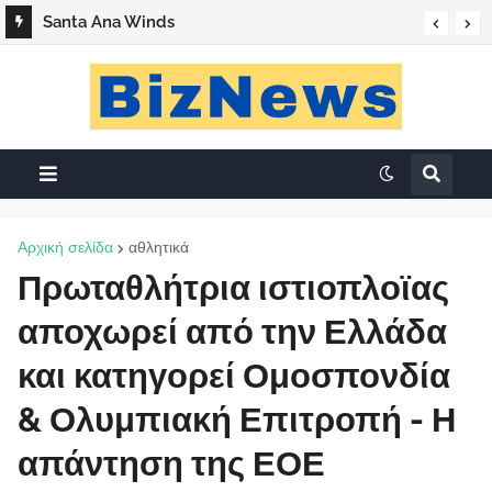
«Ο Βάσος της Καλής»
Santa Ana Winds
Αρχική σελίδα
αθλητικά
Πρωταθλήτρια ιστιοπλοϊας
αποχωρεί από την Ελλάδα
και κατηγορεί Ομοσπονδία
& Ολυμπιακή Επιτροπή - Η
απάντηση της ΕΟΕ