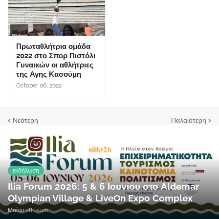
Πρωταθλήτρια ομάδα
2022 στο Σπορ Πιστόλι
Γυναικών οι αθλήτριες
της Αγης Κασούμη
October 06, 2022
Νεότερη
Παλαιότερη
εκδήλωση
Ilia Forum 2026: 5 & 6 Ιουνίου στο Aldemar
Olympian Village & LiveOn Expo Complex
Μαΐου 28, 2026