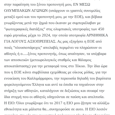
στην παραίτηση του ξένου προπονητή μου, ΕΝ ΜΕΣΩ
ΟΛΥΜΠΙΑΚΩΝ ΑΓΩΝΩΝ (υπάρχουν οι γραπτές συνομιλίες
μεταξύ εμού και του προπονητή μου, με την ΕΟΕ), και βέβαια
γνωρίζοντας μετά την ζημιά που έκαναν με συμπεριέλαβαν με
"φωτογραφικές διατάξεις" στις ολυμπιακές υποτροφίες των 450
ευρώ μηνιαίως μέχρι το 2024, την οποία υποτροφία ΑΡΝΗΘΗΚΑ
ΓΙΑ ΛΟΓΟΥΣ ΑΞΙΟΠΡΕΠΕΙΑΣ. Ας μας εξηγήσει η ΕΟΕ από
ποιές "πλουσιοπάροχες" απολαβές περιμένει να πληρώσουν οι
αθλητές ή ο.....ξένος προπονητής, όπως απαίτησαν, τα υπέρβαρα
των αποσκευών (μετεωρολογικός σταθμός και θάλαμος
αποκατάστασης) για την μεταφορά τους στο Τόκυο. Την ίδια ώρα
που η ΕΟΕ κάνει συμβόλαια εχεμύθειας με οίκους μόδας, για την
ενοικίαση του Καλλιμάρμαρου, την περιουσία δηλαδή του βαρύτατα
φορολογούμενου Έλληνα και αντί τα έσοδα να πηγαίνουν στην
στήριξη των αθλητών, καταλήγουν σε δεξιώσεις και σουαρέ την
ίδια στιγμή που οι αθλητές οδηγούνται σε παύση και απελπισία.
Η ΕΙΟ: Όλοι γνωρίζουμε ότι το 2017 η ΕΙΟ μου ζήτησε να αλλάξω
εθνικότητα και μάλιστα θα...συνηγορούσε σε αυτο. Η ΕΙΟ λοιπόν