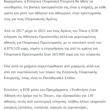
Καραχάλιου, η Ελληνική Ολυμπιακή Επιτροπή θα ήθελε να
υπενθυμίσει, ότι βασική προτεραιότητα της είναι η στήριξη, με κάθε
τρόπο και μέσο των αθλητών και αθλητριών, στην προετοιμασία
τους για τους Ολυμπιακούς Αγώνες.
Από το 2017 μέχρι το 2021 και τους Αγώνες του Τόκιο η ΕΟΕ
ενίσχυσε τις Αθλητικές Ομοσπονδίες αλλά και μεμονωμένους
αθλητές για Ολυμπιακή Προετοιμασία, με το συνολικό ποσό των
4.879.529 ευρώ, παρότι η επιχορήγηση της από το κράτος για
Ολυμπιακή Προετοιμασία ήταν 265.000 ευρώ για την τετραετία.
Όλα αυτά τα χρήματα συγκεντρώθηκαν από χορηγούς αλλά και
από την εκμετάλλευση των πόρων της Ελληνικής Ολυμπιακής
Επιτροπής, όπως είναι το Παναθηναϊκό Στάδιο.
Επιπλέον, η ΕΟΕ μέσω του Προγράμματος «Υιοθετήστε έναν
Αθλητή στο δρόμο για το Τόκιο», είχε εξασφαλίσει για 130
αθλητές, εκτός από οικονομική ενίσχυση, πλήθος άλλων υπηρεσιών
(ιατρικές εξετάσεις, νοσηλεία, παροχές σε γυμναστήριο,