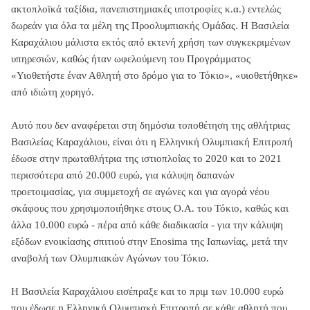
ακτοπλοϊκά ταξίδια, πανεπιστημιακές υποτροφίες κ.α.) εντελώς
δωρεάν για όλα τα μέλη της Προολυμπιακής Ομάδας. Η Βασιλεία
Καραχάλιου μάλιστα εκτός από εκτενή χρήση των συγκεκριμένων
υπηρεσιών, καθώς ήταν ωφελούμενη του Προγράμματος
«Υιοθετήστε έναν Αθλητή στο δρόμο για το Τόκιο», «υιοθετήθηκε»
από ιδιώτη χορηγό.
Αυτό που δεν αναφέρεται στη δημόσια τοποθέτηση της αθλήτριας
Βασιλείας Καραχάλιου, είναι ότι η Ελληνική Ολυμπιακή Επιτροπή
έδωσε στην πρωταθλήτρια της ιστιοπλοΐας το 2020 και το 2021
περισσότερα από 20.000 ευρώ, για κάλυψη δαπανών
προετοιμασίας, για συμμετοχή σε αγώνες και για αγορά νέου
σκάφους που χρησιμοποιήθηκε στους Ο.Α. του Τόκιο, καθώς και
άλλα 10.000 ευρώ - πέρα από κάθε διαδικασία - για την κάλυψη
εξόδων ενοικίασης σπιτιού στην Enosima της Ιαπωνίας, μετά την
αναβολή των Ολυμπιακών Αγώνων του Τόκιο.
Η Βασιλεία Καραχάλιου εισέπραξε και το πριμ των 10.000 ευρώ
που έδωσε η Ελληνική Ολυμπιακή Επιτροπή σε κάθε αθλητή που