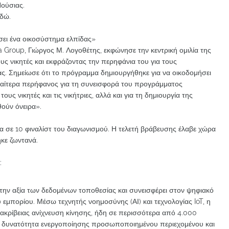
Νούσιας.
εδώ.
ει ένα οικοσύστημα ελπίδας»
Group, Γιώργος Μ. Λογοθέτης, εκφώνησε την κεντρική ομιλία της
υς νικητές και εκφράζοντας την περηφάνια του για τους
δας. Σημείωσε ότι το πρόγραμμα δημιουργήθηκε για να οικοδομήσει
διαίτερα περήφανος για τη συνεισφορά του προγράμματος
ς νικητές και τις νικήτριες, αλλά και για τη δημιουργία της
θούν όνειρα».
σα σε 10 φιναλίστ του διαγωνισμού. Η τελετή βράβευσης έλαβε χώρα
κε ζωντανά.
:
ει την αξία των δεδομένων τοποθεσίας και συνεισφέρει στον ψηφιακό
εμπορίου. Μέσω τεχνητής νοημοσύνης (ΑΙ) και τεχνολογίας IoT, η
 ακρίβειας ανίχνευση κίνησης, ήδη σε περισσότερα από 4.000
η δυνατότητα ενεργοποίησης προσωποποιημένου περιεχομένου και