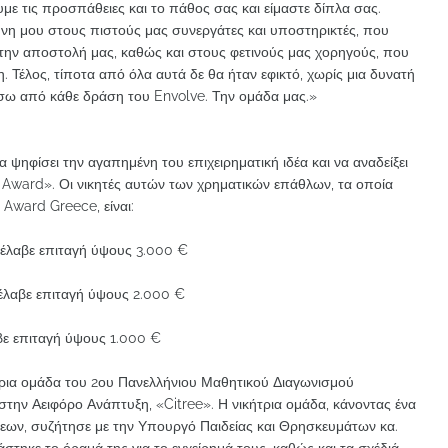
υμε τις προσπάθειες και το πάθος σας και είμαστε δίπλα σας.
νη μου στους πιστούς μας συνεργάτες και υποστηρικτές, που
την αποστολή μας, καθώς και στους φετινούς μας χορηγούς, που
Τέλος, τίποτα από όλα αυτά δε θα ήταν εφικτό, χωρίς μια δυνατή
ίσω από κάθε δράση του Envolve. Την ομάδα μας.»
 να ψηφίσει την αγαπημένη του επιχειρηματική ιδέα και να αναδείξει
 Award». Οι νικητές αυτών των χρηματικών επάθλων, τα οποία
 Award Greece, είναι:
 έλαβε επιταγή ύψους 3.000 €
έλαβε επιταγή ύψους 2.000 €
βε επιταγή ύψους 1.000 €
ήτρια ομάδα του 2ου Πανελλήνιου Μαθητικού Διαγωνισμού
την Αειφόρο Ανάπτυξη, «Citree». Η νικήτρια ομάδα, κάνοντας ένα
σεων, συζήτησε με την Υπουργό Παιδείας και Θρησκευμάτων κα.