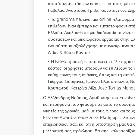
αποτύπωσης τάσεων επισκεψιμότητας, με στό
Γαβαλάς, Αναστασία Γρίβα, Κωνσταντίνος Δη
Το grandmama, είναι μια online πλατφόρμα π
επιλέξουν έναν έμπειρο και έμπιστο φροντιστ
Ελλάδα. Ακολουθείται μια διαδικασία συνέντευ
συστάσεων και δικαιώματος εργασίας στην Ελ
ένα σύστημα αξιολόγησης με συγκεκριμένα ποι
Λιβάς & Βάσια Κόντου
Η Kineo προσφέρει υπηρεσίες ευέλικτης ιδι
κόστος, οι χρήστες μπορούν να επιλέξουν το η
καθημερινές τους ανάγκες, όπως και τη συντ
Γιώργος Σιορφανές, Ιωάννα Βλασοπούλου, Να
Κρυπωτού, Κατερίνα Λίζα, José Tomás Mend
Ο Αλέξανδρος Νούσιας, Διευθυντής του Envolve
και περηφάνια που φτάσαμε σε αυτό το ορόσημο
νικητές της χρονιάς, μαζί με τους φίλους και τ
Envolve Award Greece 2022. Ελπίζουμε ειλικριν
επιχειρήσεών σας, και ότι η υποστήριξή μας θα 
μελλοντική σας πρόκληση. Επίσης, καλωσορίζουμε 