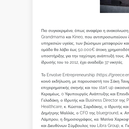
Πιο συγκεκριμένα, όπως αναφέρει η ανακοίνωση της
Grandmama και Kineo, που αντιπροσωπεύουν δια
υπηρεσιών υγείας, των βιώσιμων μεταφορών και 
ομάδα θα λάβει έως 50.000€ άτοκη χρηματοδότη
υποστήριξης για την ταχύτερη ανάπτυξή τους. Αυ
ίδρυσής του το 2012, έχει αναδείξει 37 νικητές.
Το Envolve Entrepreneurship (https://greece.en
κοινό εκδήλωση, με παρουσιαστή τον Σάκη Τανι
επιχειρηματικής σκηνής και του start up οικοσ
Κεραμέως, o Υφυπουργός Ανάπτυξης και Επενδύσε
Γελαδάκη, ο Ιδρυτής και Business Director της
Healthcare, κ. Κώστας Σαριδάκης, ο Ιδρυτής κα
Δημήτρης Μαλλάς, ο CFO της blueground, κ. Απ
Λάμπρου, η δημοσιογράφος, κα. Ματίνα Χαρκοφ
και Διευθύνων Σύμβουλος του Libra Group, κ. Γ