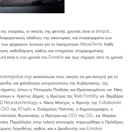
 εταιρείας, οι νικητές της φετινής χρονιάς είναι οι bespot.,
φορετικούς κλάδους της οικονομίας, και συγκεκριμένα των
των ψηφιακών λύσεων για το λιανεμπόριο (RetailTech). Κάθε
ση, καθοδήγηση, καθώς και υπηρεσίες επιχειρηματικής
τή είναι η 10η χρονιά του Envolve και, έως σήμερα, από τη χρονιά
volveglobal.org) ανακοίνωσε τους νικητές σε μια ανοιχτή για το
μανίδη, και φιλοξένησε εκπροσώπους της Κυβέρνησης, της
υστήματος, όπως η Υπουργός Παιδείας και Θρησκευμάτων, κα. Νίκη
ων κ. Χρίστος Δήμας, η Ιδρύτρια της Rodi Fertility, κα. Βαρβάρα
 PD Neurotechnology, κ. Νίκος Μόσχος, ο Ιδρυτής της Collaborate
ι CSO της RTsafe, κ. Ευάγγελος Παππάς, ο δημοσιογράφος, κ.
όστολος Φωτεινάκης, η Ιδρύτρια και CEO της CEL, κα. Μαρίκα
τάκη. Παράλληλα, στην τελετή απονομής παρευρέθηκε ο Πρόεδρος
ιώργος Λογοθέτης, καθώς και ο Διευθυντής του Envolve