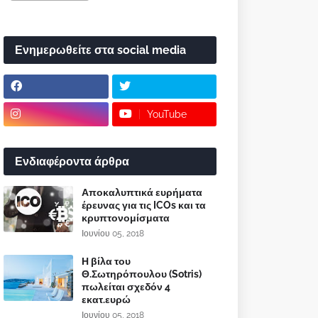
Ενημερωθείτε στα social media
YouTube
Ενδιαφέροντα άρθρα
Αποκαλυπτικά ευρήματα
έρευνας για τις ICOs και τα
κρυπτονομίσματα
Ιουνίου 05, 2018
Η βίλα του
Θ.Σωτηρόπουλου (Sotris)
πωλείται σχεδόν 4
εκατ.ευρώ
Ιουνίου 05, 2018