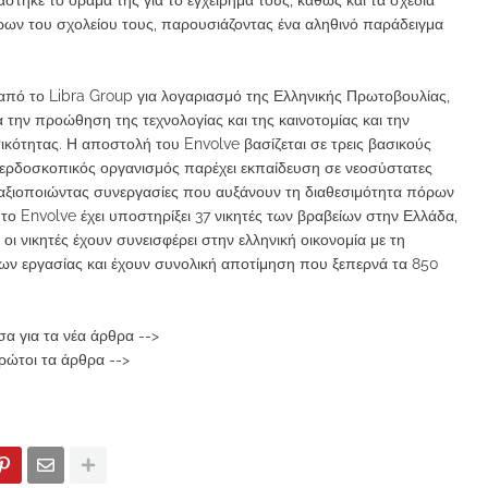
άστηκε το όραμά της για το εγχείρημά τους, καθώς και τα σχέδιά
ώρων του σχολείου τους, παρουσιάζοντας ένα αληθινό παράδειγμα
από το Libra Group για λογαριασμό της Ελληνικής Πρωτοβουλίας,
 την προώθηση της τεχνολογίας και της καινοτομίας και την
ικότητας. Η αποστολή του Envolve βασίζεται σε τρεις βασικούς
 κερδοσκοπικός οργανισμός παρέχει εκπαίδευση σε νεοσύστατες
ο, αξιοποιώντας συνεργασίες που αυξάνουν τη διαθεσιμότητα πόρων
 το Envolve έχει υποστηρίξει 37 νικητές των βραβείων στην Ελλάδα,
οι νικητές έχουν συνεισφέρει στην ελληνική οικονομία με τη
ων εργασίας και έχουν συνολική αποτίμηση που ξεπερνά τα 850
α για τα νέα άρθρα -->
ρώτοι τα άρθρα -->