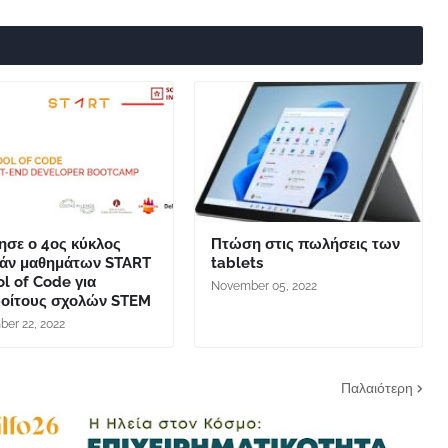
ησε ο 4ος κύκλος
Πτώση στις πωλήσεις των
άν μαθημάτων START
tablets
l of Code για
November 05, 2022
οίτους σχολών STEM
er 22, 2022
Παλαιότερη