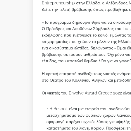
Entrepreneurship στην Ελλάδα, κ. Αλέξανδρος 
Δείτε την τελετή βράβευσης όπως προβλήθηκε 
«Το πρόγραμμα δημιουργήθηκε για να οικοδομήσ
Ο Πρόεδρος και Διευθύνων Σύμβουλος του Libra 
εκδήλωσης που ενέπνευσε το κοινό, τιμώντας το
επιχειρηματίες που χτίζουν το μέλλον της Ελλά
ένα οικοσύστημα ελπίδας, δηλώνοντας «Είμαι ι
βράβευσης σε τόσους ανθρώπους. Όχι μόνο για του
ελπίδας, που αποτελεί θεμέλιο λίθο για να γεννη
Η κριτική επιτροπή ανέδειξε τους νικητές ανάμε
στο Θέατρο του Κολλεγίου Αθηνών και μεταδόθη
Οι νικητές του Envolve Award Greece 2022 είναι
Η Bespot. είναι μια εταιρεία που αναδεικνύ
μετασχηματισμό των φυσικών χώρων λιανικού 
εφαρμογή παρέχει τεχνικές λύσεις για υψηλής
καταστήματα του λιανεμπορίου. Προσφέρει τ