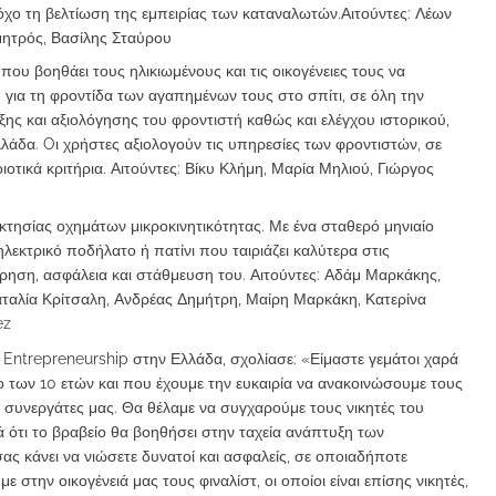
χο τη βελτίωση της εμπειρίας των καταναλωτών.Αιτούντες: Λέων
μητρός, Βασίλης Σταύρου
ου βοηθάει τους ηλικιωμένους και τις οικογένειες τους να
ή για τη φροντίδα των αγαπημένων τους στο σπίτι, σε όλη την
ξης και αξιολόγησης του φροντιστή καθώς και ελέγχου ιστορικού,
λάδα. Oι χρήστες αξιολογούν τις υπηρεσίες των φροντιστών, σε
οτικά κριτήρια. Αιτούντες: Βίκυ Κλήμη, Μαρία Μηλιού, Γιώργος
οκτησίας οχημάτων μικροκινητικότητας. Με ένα σταθερό μηνιαίο
λεκτρικό ποδήλατο ή πατίνι που ταιριάζει καλύτερα στις
ήρηση, ασφάλεια και στάθμευση του. Αιτούντες: Αδάμ Μαρκάκης,
ταλία Κρίτσαλη, Ανδρέας Δημήτρη, Μαίρη Μαρκάκη, Κατερίνα
ez
 Entrepreneurship στην Ελλάδα, σχολίασε: «Είμαστε γεμάτοι χαρά
 των 10 ετών και που έχουμε την ευκαιρία να ανακοινώσουμε τους
ους συνεργάτες μας. Θα θέλαμε να συγχαρούμε τους νικητές του
ά ότι το βραβείο θα βοηθήσει στην ταχεία ανάπτυξη των
σας κάνει να νιώσετε δυνατοί και ασφαλείς, σε οποιαδήποτε
στην οικογένειά μας τους φιναλίστ, οι οποίοι είναι επίσης νικητές,