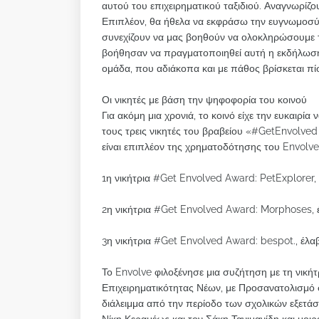
αυτού του επιχειρηματικού ταξιδιού. Αναγνωρίζο
Επιπλέον, θα ήθελα να εκφράσω την ευγνωμοσύ
συνεχίζουν να μας βοηθούν να ολοκληρώσουμε 
βοήθησαν να πραγματοποιηθεί αυτή η εκδήλωση. 
ομάδα, που αδιάκοπα και με πάθος βρίσκεται π
Οι νικητές με βάση την ψηφοφορία του κοινού
Για ακόμη μια χρονιά, το κοινό είχε την ευκαιρία
τους τρεις νικητές του βραβείου «#GetEnvolved
είναι επιπλέον της χρηματοδότησης του Envolve
1η νικήτρια #Get Envolved Award: PetExplorer,
2η νικήτρια #Get Envolved Award: Morphoses, 
3η νικήτρια #Get Envolved Award: bespot., έλα
Το Envolve φιλοξένησε μια συζήτηση με τη νικ
Επιχειρηματικότητας Νέων, με Προσανατολισμό σ
διάλειμμα από την περίοδο των σχολικών εξετά