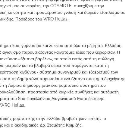
ατηγικό μας συνεργάτη, την COSMOTE, συνεχίζουμε την
τική κοινότητα και προσφέροντας γνώση και δωρεάν εξοπλισμό σε
λακίδης, Πρόεδρος του WRO Hellas.
δημοτικού, γυμνασίου και λυκείου από όλα τα μέρη της Ελλάδας
διαγωνισμό παρουσιάζοντας καινοτόμες ιδέες που ξεχώρισαν. Η
σκεύασε «έξυπνα βαρέλια», τα οποία εκτός από τη συλλογή
ύ, μετρούν και τα βλαβερά αέρια που παράγονται κατά τη
περίπτωση κινδύνου- σύστημα συναγερμού και εξαερισμού των
 από τη Δημητσάνα παρουσίασε ένα έξυπνο σύστημα διαχείρισης
πό τη Λάρισα δημιούργησαν ένα ρομποτικό σύστημα που
 παρακολούθηση, προστασία από καιρικές συνθήκες και αυτόματη
έσματα του 8ου Πανελλήνιου Διαγωνισμού Εκπαιδευτικής
υ WRO Hellas.
υτικής ρομποτικής στην Ελλάδα βραβεύτηκαν, επίσης, ο
ς και ο ακαδημαϊκός Δρ. Σταμάτης Κριμιζής.