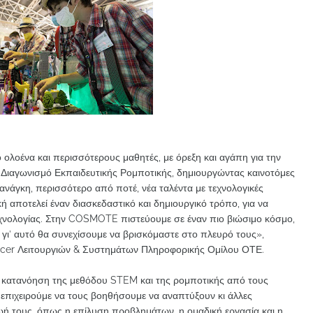
ολοένα και περισσότερους μαθητές, με όρεξη και αγάπη για την
ο Διαγωνισμό Εκπαιδευτικής Ρομποτικής, δημιουργώντας καινοτόμες
ανάγκη, περισσότερο από ποτέ, νέα ταλέντα με τεχνολογικές
κή αποτελεί έναν διασκεδαστικό και δημιουργικό τρόπο, για να
εχνολογίας. Στην COSMOTE πιστεύουμε σε έναν πιο βιώσιμο κόσμο,
ι γι’ αυτό θα συνεχίσουμε να βρισκόμαστε στο πλευρό τους»,
ficer Λειτουργιών & Συστημάτων Πληροφορικής Ομίλου ΟΤΕ.
 κατανόηση της μεθόδου STEM και της ρομποτικής από τους
 επιχειρούμε να τους βοηθήσουμε να αναπτύξουν κι άλλες
ζωή τους, όπως η επίλυση προβλημάτων, η ομαδική εργασία και η