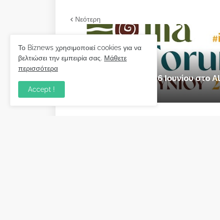
Νεότερη
Το Biznews χρησιμοποιεί cookies για να
βελτιώσει την εμπειρία σας.
Μάθετε
εκδήλωση
περισσότερα
Ilia Forum 2026: 5 & 6 Ιουνίου στο
Accept !
Μαΐου 28, 2026
Biznews από το 2006.
Απόψεις
Σύλλογος Δανειοληπτών: Θα 