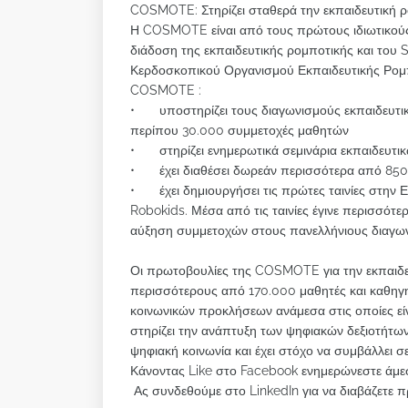
COSMOTE: Στηρίζει σταθερά την εκπαιδευτική ρ
Η COSMOTE είναι από τους πρώτους ιδιωτικούς 
διάδοση της εκπαιδευτικής ρομποτικής και του
Κερδοσκοπικού Οργανισμού Εκπαιδευτικής Ρομπ
COSMOTE :
•
υποστηρίζει τους διαγωνισμούς εκπαιδευτι
περίπου 30.000 συμμετοχές μαθητών
•
στηρίζει ενημερωτικά σεμινάρια εκπαιδευτ
•
έχει διαθέσει δωρεάν περισσότερα από 850
•
έχει δημιουργήσει τις πρώτες ταινίες στην 
Robokids. Μέσα από τις ταινίες έγινε περισσότ
αύξηση συμμετοχών στους πανελλήνιους διαγω
Οι πρωτοβουλίες της COSMOTE για την εκπαιδε
περισσότερους από 170.000 μαθητές και καθηγητ
κοινωνικών προκλήσεων ανάμεσα στις οποίες εί
στηρίζει την ανάπτυξη των ψηφιακών δεξιοτήτων
ψηφιακή κοινωνία και έχει στόχο να συμβάλλει σ
Κάνοντας Like στο Facebook ενημερώνεστε άμεσ
Ας συνδεθούμε στο LinkedIn για να διαβάζετε π