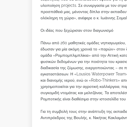
υλοποίηση projects. Σε συνεργασία με τον στρ
προσπάθειά μας, μένοντας δίπλα στην εκπαιδευ
ολόκληρη τη χώρα», ανέφερε ο κ. Ιωάννης Σομα
Οι ιδέες που ξεχώρισαν στον διαγωνισμό
Πάνω από 260 μαθητικές ομάδες νηπιαγωγείου, 
έδωσαν για μία ακόμη χρονιά το «παρών» στον 
ομάδα «Ρομπομπλιμπλίκια» από την Αττική κατα
φυσικών δεδομένων για την ποιότητα του κρασιο
διαδικασία της ζύμωσης, ενεργοποιώντας – σε 
εγκαταστάσεων. Η «Lousios Waterpower Team»
και διανομής νερού, ενώ οι «Robo-Thinkers» α
χρησιμοποιείται για την αγροτική καλλιέργεια,
συγκομιδή ντομάτας και μελιτζάνας. Τα αποτελ
Ρομποτικής είναι διαθέσιμα στην ιστοσελίδα το
Για τη συμβολή τους στην ανάπτυξη της εκπαιδε
Αντιπρόεδρος της Βουλής, κ. Νικήτας Κακλαμάνη