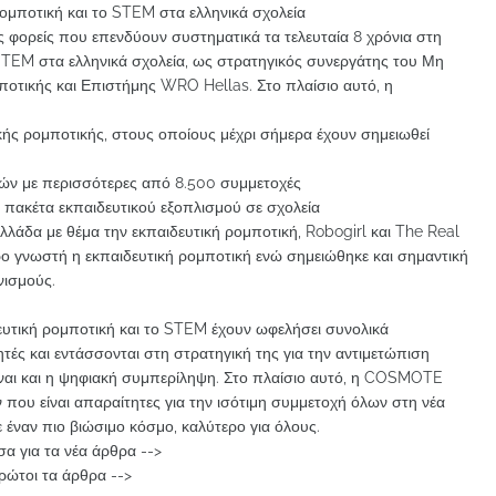
ομποτική και το STEM στα ελληνικά σχολεία
φορείς που επενδύουν συστηματικά τα τελευταία 8 χρόνια στη
 STEM στα ελληνικά σχολεία, ως στρατηγικός συνεργάτης του Μη
οτικής και Επιστήμης WRO Hellas. Στο πλαίσιο αυτό, η
κής ρομποτικής, στους οποίους μέχρι σήμερα έχουν σημειωθεί
ικών με περισσότερες από 8.500 συμμετοχές
 πακέτα εκπαιδευτικού εξοπλισμού σε σχολεία
Ελλάδα με θέμα την εκπαιδευτική ρομποτική, Robogirl και The Real
ερο γνωστή η εκπαιδευτική ρομποτική ενώ σημειώθηκε και σημαντική
νισμούς.
υτική ρομποτική και το STEM έχουν ωφελήσει συνολικά
ές και εντάσσονται στη στρατηγική της για την αντιμετώπιση
ναι και η ψηφιακή συμπερίληψη. Στο πλαίσιο αυτό, η COSMOTE
 που είναι απαραίτητες για την ισότιμη συμμετοχή όλων στη νέα
ε έναν πιο βιώσιμο κόσμο, καλύτερο για όλους.
α για τα νέα άρθρα -->
ρώτοι τα άρθρα -->