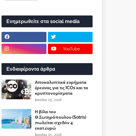
Ενημερωθείτε στα social media
YouTube
Ενδιαφέροντα άρθρα
Αποκαλυπτικά ευρήματα
έρευνας για τις ICOs και τα
κρυπτονομίσματα
Ιουνίου 05, 2018
Η βίλα του
Θ.Σωτηρόπουλου (Sotris)
πωλείται σχεδόν 4
εκατ.ευρώ
Ιουνίου 05, 2018