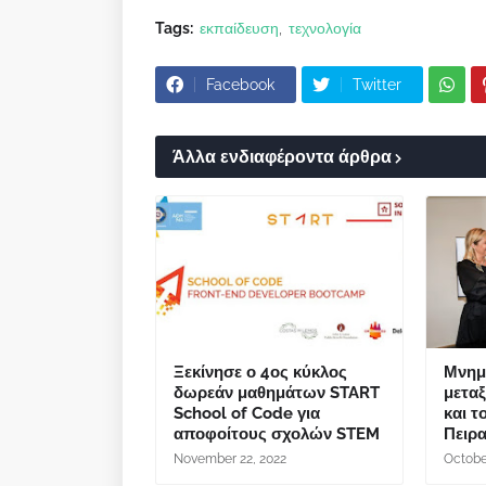
Tags:
εκπαίδευση
τεχνολογία
Facebook
Twitter
Άλλα ενδιαφέροντα άρθρα
Ξεκίνησε ο 4ος κύκλος
Μνημ
δωρεάν μαθημάτων START
μετα
School of Code για
και τ
αποφοίτους σχολών STEM
Πειρ
November 22, 2022
Octobe