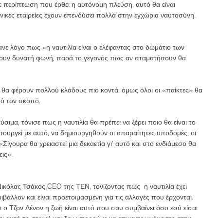
 περίπτωση που έρθει η αυτόνομη πλεύση, αυτό θα είναι
ληνικές εταιρείες έχουν επενδύσει πολλά στην εγχώρια ναυτοσύνη.
νε λόγο πως «η ναυτιλία είναι ο ελέφαντας στο δωμάτιο των
ουν δυνατή φωνή, παρά το γεγονός πως αν σταματήσουν θα
ς θα φέρουν πολλού κλάδους πιο κοντά, όμως όλοι οι «παίκτες» θα
ό τον σκοπό.
ιμα, τόνισε πως η ναυτιλία θα πρέπει να ξέρει ποιο θα είναι το
τουργεί με αυτό, να δημιουργηθούν οι απαραίτητες υποδομές, οι
Σίγουρα θα χρειαστεί μια δεκαετία γι’ αυτό και στο ενδιάμεσο θα
ις».
Νικόλας Τσάκος CEO της ΤΕΝ, τονίζοντας πως η ναυτιλία έχει
ριβάλλον και είναι προετοιμασμένη για τις αλλαγές που έρχονται.
 ο Τζον Λένον η ζωή είναι αυτό που σου συμβαίνει όσο εσύ είσαι