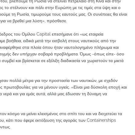
ού, βλέπουμε τη Ρωσία να στέλνει πετρέλαιο στη Κίνα και στην
ες το στέλνουν και πάλι στην Ευρώπη με τις τιμές στα ύψη και ο
ούμε τη Ρωσία, τιμωρούμε τους εαυτούς μας. Οι συνέπειες θα είναι
 για να βρεθεί μια λύση», πρόσθεσε.
εδρος του Ομίλου Capital επεσήμανε ότι «ως εταιρεία
ε βοήθεια, ειδικά μετά την εισβολή στους ναυτικούς από την
α, αναφέρθηκε στα πλοία όπου ήταν ναυτολογημένο πλήρωμα και
ι στιγμής δεν υπήρχαν σοβαρά προβλήματα. Όμως -όπως είπε- όσο
 συμβεί και βρίσκεται σε εξέλιξη διαδικασία να χωριστούν τα μικτά
θησαν πολλά μέτρα για την προστασία των ναυτικών, με σχεδόν
 πρωτοβουλίες για να μένουν υγιείς. «Είναι μια δύσκολη εποχή και
 νερά και για εμάς αυτά, αλλά μας έδωσαν τη δύναμη να
ον κόσμο να μείνει κλεισμένος στο σπίτι του και να διοχετεύει τα
υ, κάτι που έφερε εκτόξευση της αγοράς των Containerships
όντως.