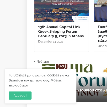
13th Annual Capital Link
Συνέδ
Greek Shipping Forum
ξεκά
February 9, 2023 in Athens
μεγαλ
τελευ
December 13, 2022
June 0
Νεότερη
Το Biznews χρησιμοποιεί cookies για να
βελτιώσει την εμπειρία σας.
Μάθετε
εκδήλωση
περισσότερα
Ilia Forum 2026: 5 & 6 Ιουνίου στο
Accept !
Μαΐου 28, 2026