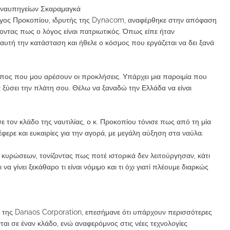
 ναυπηγείων Σκαραμαγκά
ώργος Προκοπίου, ιδρυτής της Dynacom, αναφέρθηκε στην απόφαση
ντας πως ο λόγος είναι πατριωτικός. Όπως είπε ήταν
αυτή την κατάσταση και ήθελε ο κόσμος που εργάζεται να δει ξανά
ωπος που μου αρέσουν οι προκλήσεις. Υπάρχει μια παροιμία που
να ξύσει την πλάτη σου. Θέλω να ξαναδώ την Ελλάδα να είναι
 τον κλάδο της ναυτιλίας, ο κ. Προκοπίου τόνισε πως από τη μία
φερε και ευκαιρίες για την αγορά, με μεγάλη αύξηση στα ναύλα.
 κυρώσεων, τονίζοντας πως ποτέ ιστορικά δεν λειτούργησαν, κάτι
να γίνει ξεκάθαρο τι είναι νόμιμο και τι όχι γιατί πλέουμε διαρκώς
 της Danaos Corporation, επεσήμανε ότι υπάρχουν περισσότερες
ται σε έναν κλάδο, ενώ αναφερόμνος στις νέες τεχνολογίες