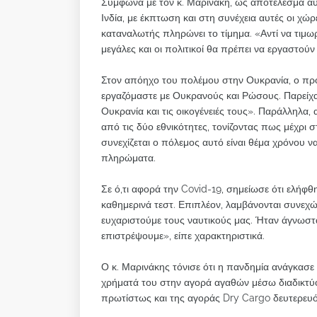
Σύμφωνα με τον κ. Μαρινάκη, ως αποτέλεσμα αυτ
Ινδία, με έκπτωση και στη συνέχεια αυτές οι χώρ
καταναλωτής πληρώνει το τίμημα. «Αντί να τιμωρ
μεγάλες και οι πολιτικοί θα πρέπει να εργαστούν
Στον απόηχο του πολέμου στην Ουκρανία, ο πρό
εργαζόμαστε με Ουκρανούς και Ρώσους. Παρείχαμ
Ουκρανία και τις οικογένειές τους». Παράλληλ
από τις δύο εθνικότητες, τονίζοντας πως μέχρ
συνεχίζεται ο πόλεμος αυτό είναι θέμα χρόνου να
πληρώματα.
Σε ό,τι αφορά την Covid-19, σημείωσε ότι ελήφ
καθημερινά τεστ. Επιπλέον, λαμβάνονται συνεχώς
ευχαριστούμε τους ναυτικούς μας. Ήταν άγνωστα
επιστρέψουμε», είπε χαρακτηριστικά.
Ο κ. Μαρινάκης τόνισε ότι η πανδημία ανάγκασε τ
χρήματά του στην αγορά αγαθών μέσω διαδικτύο
πρωτίστως και της αγοράς Dry Cargo δευτερευ