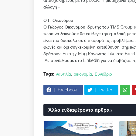
απασχολημένος με το μέλλον. Η βιομηχανία τρέχ
αλλαγή».
Ο Γ. Οικονόμου
Ο Γιώργος Οικονόμου ιδρυτής του ΤΜS Group α
τώρα να ξεκινούσε θα επέλεγε την εμπλοκή με τ
είναι πιο δύσκολο σε ό,τι αφορά τις προβλέψεις
φωνές και όχι συγκεκριμένη κατεύθυνση, σημει
δράσουν. Energy Mag Κάνοντας Like στο Faceb
Ας συνδεθούμε στο LinkedIn για να διαβάζετε π
Tags:
ναυτιλία
οικονομία
Συνέδριο
Facebook
Twitter
Άλλα ενδιαφέροντα άρθρα