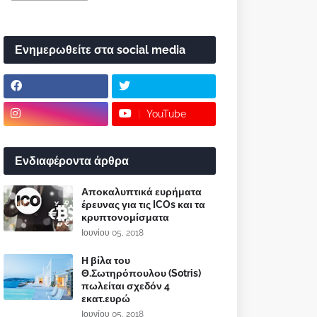
Ενημερωθείτε στα social media
YouTube
Ενδιαφέροντα άρθρα
Αποκαλυπτικά ευρήματα
έρευνας για τις ICOs και τα
κρυπτονομίσματα
Ιουνίου 05, 2018
Η βίλα του
Θ.Σωτηρόπουλου (Sotris)
πωλείται σχεδόν 4
εκατ.ευρώ
Ιουνίου 05, 2018