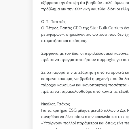
εξέφρασε την άποψη ότι βοηθούν πολύ, όμως σε
πρόβλημα για την ελληνική ναυτιλία, διότι οι ελ
Ο Π. Παππάς
Ο Πέτρος Παπάς CEO της Star Bulk Carriers έκα
μεταφορών», σημειώνοντας ωστόσο πως δεν έχ
σταματήσει και ο κόσμος.
Σύμφωνα με τον ίδιο, οι περιβαλλοντικοί κανόνε
πρέπει να πραγματοποιήσουν συμμαχίες για αυτ
Σε ό,τι αφορά την απεξάρτηση από τα ορυκτά καύσ
επόμενο καύσιμο, να βρεθεί η μηχανή που θα λει
πάροχοι καυσίμων και ικανοποιητική ποσότητα. «
πρέπει να παρακολουθούμε από κοντά τις εξελίξε
Νικόλας Τσάκος
Για τα κριτήρια ESG μίλησε μεταξύ άλλων ο Δρ. 
συνηθίσει να δίνει πίσω στην κοινωνία και το πε
«Υπάρχουν πολλοί παράμετροι και όπως είχε πει