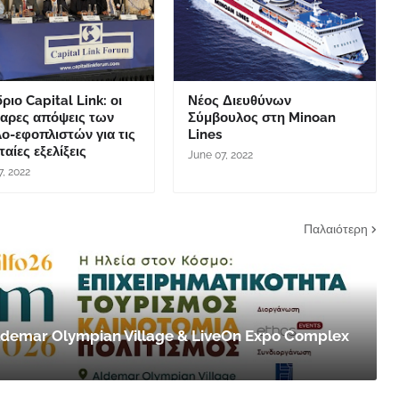
ριο Capital Link: οι
Νέος Διευθύνων
θαρες απόψεις των
Σύμβουλος στη Minoan
ο-εφοπλιστών για τις
Lines
ταίες εξελίξεις
June 07, 2022
7, 2022
Παλαιότερη
 Aldemar Olympian Village & LiveOn Expo Complex